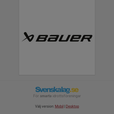
För
smarta
idrottsföreningar
Välj version:
Mobil
|
Desktop