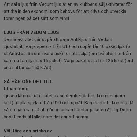
Att sälja ljus från Vedum ljus är en av klubbens säljaktiviteter för
att dra in den ekonomi som behövs för att driva och utveckla
föreningen på det sätt som vi vill.
LJUS FRÅN VEDUM LJUS
Denna aktivitet går ut på att sälja Antikljus från Vedum
Ljusfabrik. Varje spelare från U10 och uppåt får 10 paket ljus (6
st Antikljus, 35 cm i varje ask) för att sälja (om två eller fler från
samma familj, max 15 paket). Varje paket säljs för 125 kr/st (ord
pris i affär ca 150 kr/st).
SÅ HÄR GÅR DET TILL
Uthämtning
Ljusen lämnas ut i slutet av september(datum kommer inom
kort) till alla spelare från U10 och uppåt. Kan man inte komma då
så ordnar man så att någon annan hämtar paketen åt sig. Detta
är det enda tillfället som det går att hämta.
Välj färg och pricka av