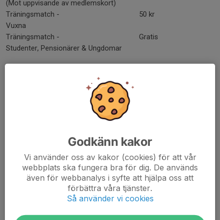
(Mot uppvisande av medlemskort)
Träningsmatch -
50 kr
Vuxna
Träningsmatch -
Gratis
Studenter, Pensionärer & Ungdomar
Säsongskort
Säsongskort Vuxen
1100 kr
Säsongskort Vuxen
1300 kr
inkl stödmedlemsskap i SAH
Säsongskort Ungdom, Pensionär & Student
550 kr
Säsongskort Ungdom, Pensionär & Student
750 kr
Godkänn kakor
inkl stödmedlemsskap i SAH
Stödmedlemsskap
300 kr
Vi använder oss av kakor (cookies) för att vår
webbplats ska fungera bra för dig. De används
Student måste visa upp sitt Mecanatkort för att komma in med
även för webbanalys i syfte att hjälpa oss att
förbättra våra tjänster.
studentpris
Så använder vi cookies
Säsongskortet gäller för samtliga matcher i höstens och vårens