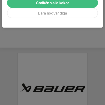
grundserier samt även för ev kvalmatcher.
Godkänn alla kakor
KÖPA SÄSONGSKORT
Bara nödvändiga
Köp säsongskort genom att fylla i nedanstående formulär via
länken -
https://forms.gle/j7ZsztwkVi6FtLqz7