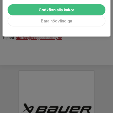
Kontakta Klubbchef Staffan Wåhleman som är sammankallande
i Marknadsgruppen så bokar han gärna in en lunch eller annat
Godkänn alla kakor
möte och berättar mer.
Bara nödvändiga
Sammankallande Klubbchef Staffan Wåhleman
Tel: 0702-105 423
E-post:
staffan@alingsashockey.se