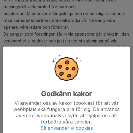
Vi vill fortsätta kunna skapa dessa minnen och bedriva en
meningsfull verksamhet för barn och
ungdomar. Då behöver vi långsiktiga och ömsesidiga relationer
med samarbetspartners som vill stödja vår förening, våra
spelare, våra ledare och föräldrar.
De pengar som föreningen får in via sponsorer går direkt in i den
verksamhet vi bedriver och just nu gör vi satsningar på vår
Hockeyskola som är för de yngsta i föreningen och även på vår
Flickhockeyverksamhet. Vår ambition är att vi i framtiden ska ha
flicklag i varje ålderskull och även ett seniorlag.
VILL DU VARA MED - VÄLKOMMEN TILL
SÖRHAGA/ALINGSÅS HOCKEY
Godkänn kakor
ERBJUDANDE
VI erbjuder många olika alternativ till våra samarbetspartners
Vi använder oss av kakor (cookies) för att vår
webbplats ska fungera bra för dig. De används
och ofta kan vi mixa olika varianter för att på så sätt få ihop det
även för webbanalys i syfte att hjälpa oss att
bästa för våra partners.
förbättra våra tjänster.
Så använder vi cookies
INTRESSERAD!