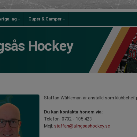
vriga lag
Cuper & Camper
gsås Hockey
Staffan Wåhleman är anställd som klubbchef på
Du kan kontakta honom via:
Telefon: 0702 - 105 423
Mejl:
staffan@alingsashockey.se