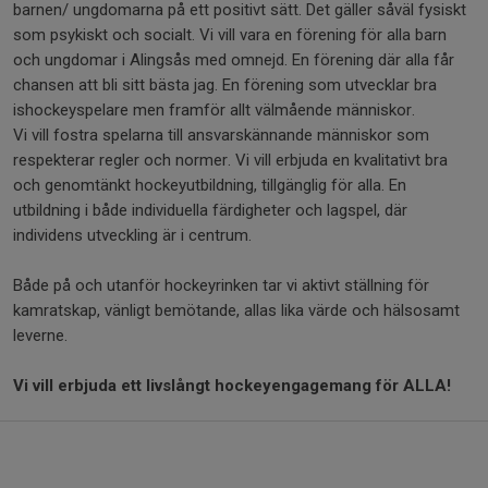
barnen/ ungdomarna på ett positivt sätt. Det gäller såväl fysiskt
som psykiskt och socialt. Vi vill vara en förening för alla barn
och ungdomar i Alingsås med omnejd. En förening där alla får
chansen att bli sitt bästa jag. En förening som utvecklar bra
ishockeyspelare men framför allt välmående människor.
Vi vill fostra spelarna till ansvarskännande människor som
respekterar regler och normer. Vi vill erbjuda en kvalitativt bra
och genomtänkt hockeyutbildning, tillgänglig för alla. En
utbildning i både individuella färdigheter och lagspel, där
individens utveckling är i centrum.
Både på och utanför hockeyrinken tar vi aktivt ställning för
kamratskap, vänligt bemötande, allas lika värde och hälsosamt
leverne.
Vi vill erbjuda ett livslångt hockeyengagemang för ALLA!