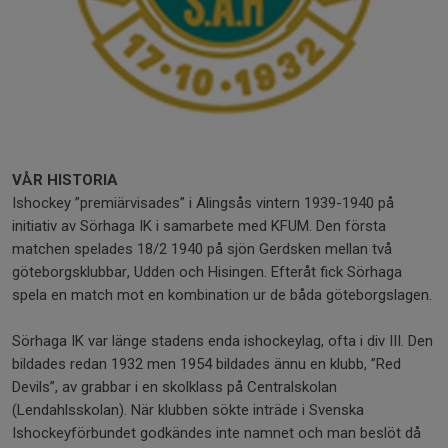
VÅR HISTORIA
Ishockey ”premiärvisades” i Alingsås vintern 1939-1940 på
initiativ av Sörhaga IK i samarbete med KFUM. Den första
matchen spelades 18/2 1940 på sjön Gerdsken mellan två
göteborgsklubbar, Udden och Hisingen. Efteråt fick Sörhaga
spela en match mot en kombination ur de båda göteborgslagen.
Sörhaga IK var länge stadens enda ishockeylag, ofta i div III. Den
bildades redan 1932 men 1954 bildades ännu en klubb, ”Red
Devils”, av grabbar i en skolklass på Centralskolan
(Lendahlsskolan). När klubben sökte inträde i Svenska
Ishockeyförbundet godkändes inte namnet och man beslöt då