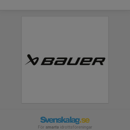
För
smarta
idrottsföreningar