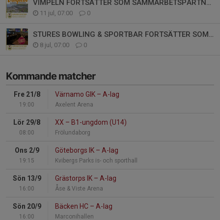
VIMPELN FORTSÄTTER SOM SAMMARBETSPARTNER
11 jul, 07:00
0
STURES BOWLING & SPORTBAR FORTSÄTTER SOM PARTNER
8 jul, 07:00
0
Kommande matcher
Fre 21/8
Värnamo GIK
–
A-lag
19:00
Axelent Arena
Lör 29/8
XX
–
B1-ungdom (U14)
08:00
Frölundaborg
Ons 2/9
Göteborgs IK
–
A-lag
19:15
Kvibergs Parks is- och sporthall
Sön 13/9
Grästorps IK
–
A-lag
16:00
Åse & Viste Arena
Sön 20/9
Bäcken HC
–
A-lag
16:00
Marconihallen