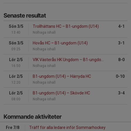
Senaste resultat
Sön 3/5
Trollhättans HC
–
B1-ungdom (U14)
4-1
13:40
Nolhaga ishall
Sön 3/5
Hovås HC
–
B1-ungdom (U14)
3-1
09:25
Nolhaga ishall
Lör 2/5
VIK Västerås HK Ungdom
–
B1-ungdom (U14)
8-0
16:50
Nolhaga ishall
Lör 2/5
B1-ungdom (U14)
–
Härryda HC
0-10
12:20
Nolhaga ishall
Lör 2/5
B1-ungdom (U14)
–
Skövde HC
3-4
08:00
Nolhaga ishall
Kommande aktiviteter
Fre 7/8
Träff för alla ledare inför Sommarhockey