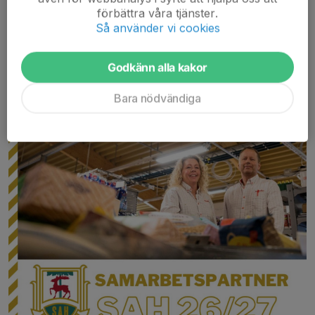
PARTNER
förbättra våra tjänster.
Så använder vi cookies
23 jul, 11:30
0 kommentarer
Godkänn alla kakor
Bara nödvändiga