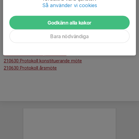
220208 Protokoll styrelsemöte
Så använder vi cookies
2021
Godkänn alla kakor
211215 Protokoll styrelsemöte
211108 Protokoll styrelsemöte
Bara nödvändiga
211011 Protokoll styrelsemöte
210913 Protokoll styrelsemöte
210816 Protokoll styrelsemöte
210630 Protokoll konstituerande möte
210630 Protokoll årsmöte