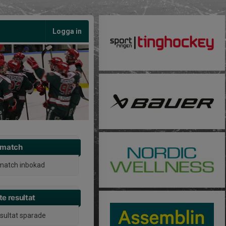
Logga in
 match
match inbokad
e resultat
esultat sparade