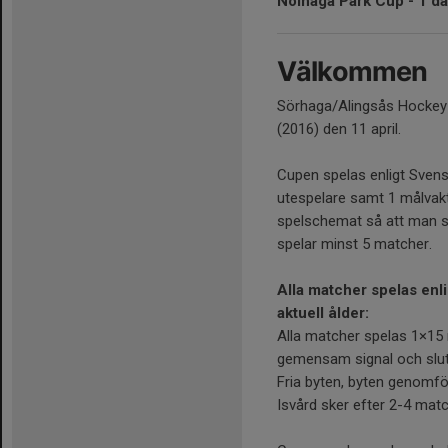
Nolhaga Park Cup - 1 dag
Välkommen
Sörhaga/Alingsås Hockey b
(2016) den 11 april.
Cupen spelas enligt Sve
utespelare samt 1 målvakt
spelschemat så att man sl
spelar minst 5 matcher.
Alla matcher spelas en
aktuell ålder:
Alla matcher spelas 1×15 m
gemensam signal och slut
Fria byten, byten genomf
Isvård sker efter 2-4 matc