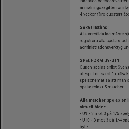
inbetalda deltagaravgifter
anmälningsavgiften om lage
4 veckor före cupstart åte
Söka tillstånd:
Alla anmälda lag måste sjä
registrera alla spelare 
administrationsverktyg un
SPELFORM U9-U11
Cupen spelas enligt Sve
utespelare samt 1 målvakt
spelschemat så att man sl
spelar minst 5 matcher.
Alla matcher spelas en
aktuell ålder:
• U9 - 3 mot 3 på 1/6 spel
• U10 - 3 mot 3 på 1/4 spe
byte.