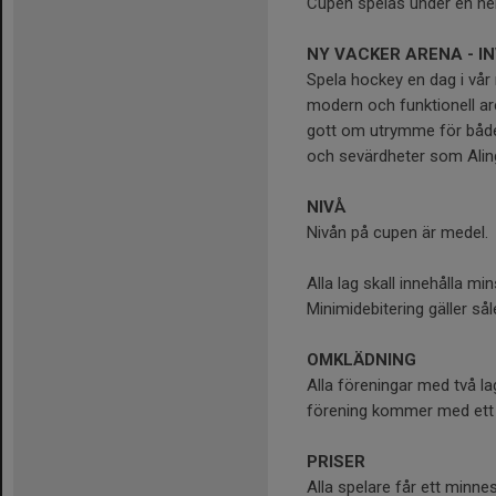
Cupen spelas under en held
NY VACKER ARENA - I
Spela hockey en dag i vår
modern och funktionell are
gott om utrymme för både p
och sevärdheter som Aling
NIVÅ
Nivån på cupen är medel.
Alla lag skall innehålla mi
Minimidebitering gäller såle
OMKLÄDNING
Alla föreningar med två l
förening kommer med ett 
PRISER
Alla spelare får ett minne