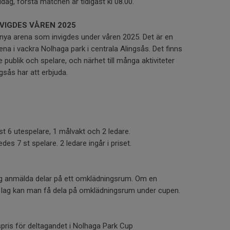
ag, första matchen är tidigast kl 08.00.
NVIGDES VÅREN 2025
 nya arena som invigdes under våren 2025. Det är en
na i vackra Nolhaga park i centrala Alingsås. Det finns
ublik och spelare, och närhet till många aktiviteter
sås har att erbjuda.
nst 6 utespelare, 1 målvakt och 2 ledare.
des 7 st spelare. 2 ledare ingår i priset.
ag anmälda delar på ett omklädningsrum. Om en
lag kan man få dela på omklädningsrum under cupen.
spris för deltagandet i Nolhaga Park Cup