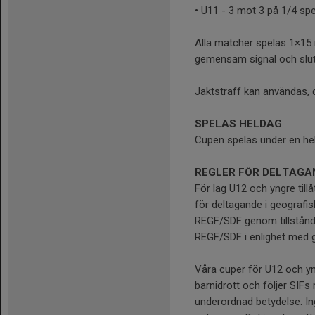
• U11 - 3 mot 3 på 1/4 sp
Alla matcher spelas 1×15 m
gemensam signal och slut
Jaktstraff kan användas, 
SPELAS HELDAG
Cupen spelas under en hel
REGLER FÖR DELTAGAN
För lag U12 och yngre tillå
för deltagande i geografisk
REGF/SDF genom tillstånd
REGF/SDF i enlighet med gä
Våra cuper för U12 och yng
barnidrott och följer SIF
underordnad betydelse. I