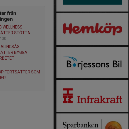
er från
ningen
C WELLNESS
SÄTTER STÖTTA
7:00
I ALINGSÅS
SÄTTER BYGGA
RBETET
ÖP FORTSÄTTER SOM
NER