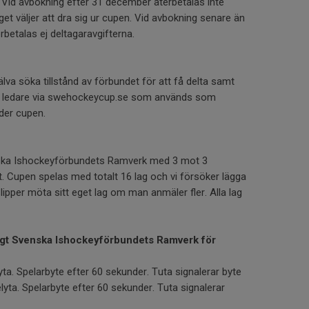
. Vid avbokning efter 31 december återbetalas inte
t väljer att dra sig ur cupen. Vid avbokning senare än
rbetalas ej deltagaravgifterna.
lva söka tillstånd av förbundet för att få delta samt
och ledare via swehockeycup.se som används som
der cupen.
nska Ishockeyförbundets Ramverk med 3 mot 3
. Cupen spelas med totalt 16 lag och vi försöker lägga
ipper möta sitt eget lag om man anmäler fler. Alla lag
ligt Svenska Ishockeyförbundets Ramverk för
yta. Spelarbyte efter 60 sekunder. Tuta signalerar byte
lyta. Spelarbyte efter 60 sekunder. Tuta signalerar