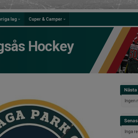
vriga lag
Cuper & Camper
gsås Hockey
Nästa
Ingen 
Senast
Inga r