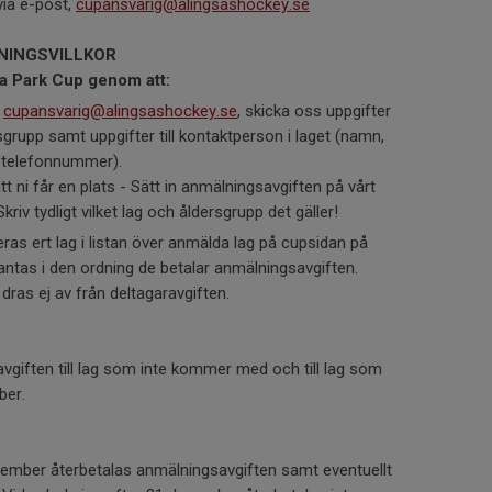
via e-post,
cupansvarig@alingsashockey.se
NINGSVILLKOR
ga Park Cup genom att:
,
cupansvarig@alingsashockey.se
, skicka oss uppgifter
rupp samt uppgifter till kontaktperson i laget (namn,
 telefonnummer).
att ni får en plats - Sätt in anmälningsavgiften på vårt
riv tydligt vilket lag och åldersgrupp det gäller!
eras ert lag i listan över anmälda lag på cupsidan på
tas i den ordning de betalar anmälningsavgiften.
ras ej av från deltagaravgiften.
vgiften till lag som inte kommer med och till lag som
ber.
cember återbetalas anmälningsavgiften samt eventuellt