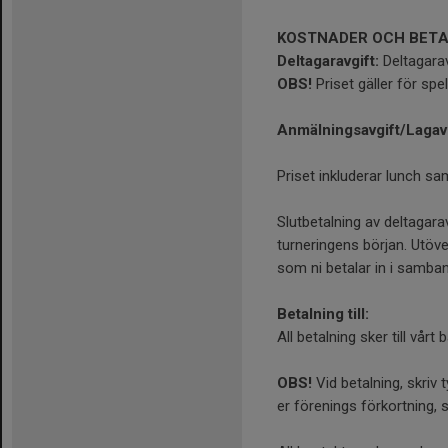
KOSTNADER OCH BETA
Deltagaravgift:
Deltagarav
OBS!
Priset gäller för spe
Anmälningsavgift/Lagavg
Priset inkluderar lunch s
Slutbetalning av deltagara
turneringens början. Utöv
som ni betalar in i samban
Betalning till:
All betalning sker till vå
OBS!
Vid betalning, skriv t
er förenings förkortning, 