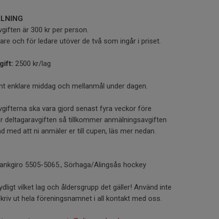
LNING
giften är 300 kr per person.
lare och för ledare utöver de två som ingår i priset.
ift:
2500 kr/lag
amt enklare middag och mellanmål under dagen.
vgifterna ska vara gjord senast fyra veckor före
er deltagaravgiften så tillkommer anmälningsavgiften
d med att ni anmäler er till cupen, läs mer nedan.
rt bankgiro 5505-5065., Sörhaga/Alingsås hockey
ydligt vilket lag och åldersgrupp det gäller! Använd inte
skriv ut hela föreningsnamnet i all kontakt med oss.