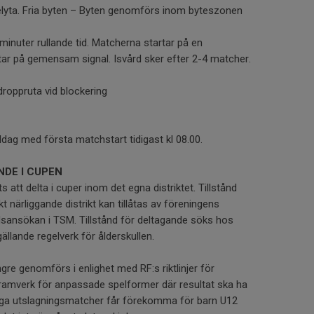
elyta. Fria byten – Byten genomförs inom byteszonen
inuter rullande tid. Matcherna startar på en
ar på gemensam signal. Isvård sker efter 2-4 matcher.
droppruta vid blockering
dag med första matchstart tidigast kl 08.00.
DE I CUPEN
ts att delta i cuper inom det egna distriktet. Tillstånd
t närliggande distrikt kan tillåtas av föreningens
sansökan i TSM. Tillstånd för deltagande söks hos
llande regelverk för ålderskullen.
re genomförs i enlighet med RF:s riktlinjer för
s ramverk för anpassade spelformer där resultat ska ha
nga utslagningsmatcher får förekomma för barn U12