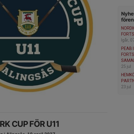
Nyhet
före
NORDI
FORT
Igår, 0
PEAB 
FORT
SAMA
25 jul
HEMK
PART
23 jul
K CUP FÖR U11