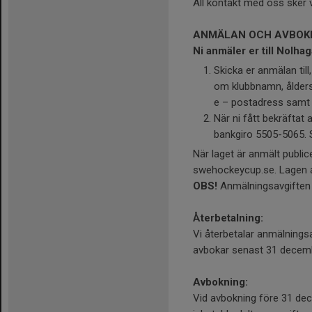
All kontakt med oss sker 
ANMÄLAN OCH AVBOK
Ni anmäler er till Nolha
Skicka er anmälan till
om klubbnamn, åldersg
e – postadress samt
När ni fått bekräftat 
bankgiro 5505-5065. Sk
När laget är anmält public
swehockeycup.se. Lagen an
OBS!
Anmälningsavgiften d
Återbetalning:
Vi återbetalar anmälningsa
avbokar senast 31 decem
Avbokning:
Vid avbokning före 31 de