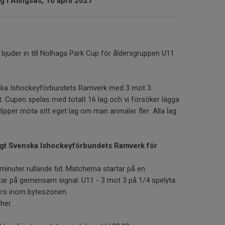
 i Alingsås, 10 april 2027
juder in till Nolhaga Park Cup för åldersgruppen U11
nska Ishockeyförbundets Ramverk med 3 mot 3
. Cupen spelas med totalt 16 lag och vi försöker lägga
ipper möta sitt eget lag om man anmäler fler. Alla lag
ligt Svenska Ishockeyförbundets Ramverk för
inuter rullande tid. Matcherna startar på en
ar på gemensam signal. U11 - 3 mot 3 på 1/4 spelyta.
örs inom byteszonen.
her.