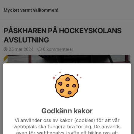
Mycket varmt välkommen!
PÅSKHAREN PÅ HOCKEYSKOLANS
AVSLUTNING
25 mar 2024
0 kommentarer
Godkänn kakor
Vi använder oss av kakor (cookies) för att vår
webbplats ska fungera bra för dig. De används
även för webbanalys i syfte att hjälpa oss att