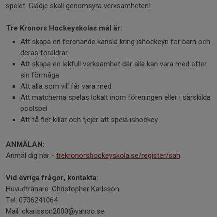
spelet. Glädje skall genomsyra verksamheten!
Tre Kronors Hockeyskolas mål är:
Att skapa en förenande känsla kring ishockeyn för barn och
deras föräldrar
Att skapa en lekfull verksamhet där alla kan vara med efter
sin förmåga
Att alla som vill får vara med
Att matcherna spelas lokalt inom föreningen eller i särskilda
poolspel
Att få fler killar och tjejer att spela ishockey
ANMÄLAN:
Anmäl dig här -
trekronorshockeyskola.se/register/sah
Vid övriga frågor, kontakta:
Huvudtränare: Christopher Karlsson
Tel: 0736241064
Mail: ckarlsson2000@yahoo.se