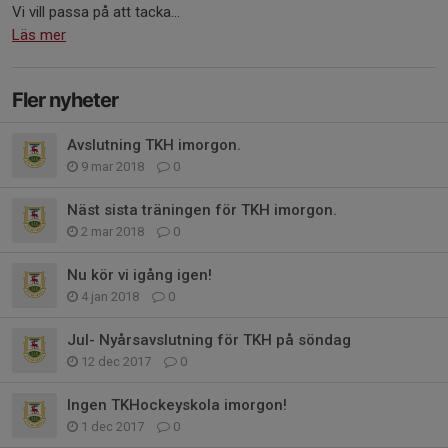
Vi vill passa på att tacka...
Läs mer
Fler nyheter
Avslutning TKH imorgon.
9 mar 2018
0
Näst sista träningen för TKH imorgon.
2 mar 2018
0
Nu kör vi igång igen!
4 jan 2018
0
Jul- Nyårsavslutning för TKH på söndag
12 dec 2017
0
Ingen TKHockeyskola imorgon!
1 dec 2017
0