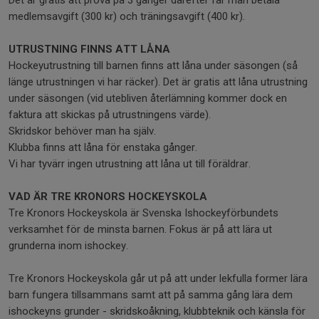
medlemsavgift (300 kr) och träningsavgift (400 kr).
UTRUSTNING FINNS ATT LÅNA
Hockeyutrustning till barnen finns att låna under säsongen (så
länge utrustningen vi har räcker). Det är gratis att låna utrustning
under säsongen (vid utebliven återlämning kommer dock en
faktura att skickas på utrustningens värde).
Skridskor behöver man ha själv.
Klubba finns att låna för enstaka gånger.
Vi har tyvärr ingen utrustning att låna ut till föräldrar.
VAD ÄR TRE KRONORS HOCKEYSKOLA
Tre Kronors Hockeyskola är Svenska Ishockeyförbundets
verksamhet för de minsta barnen. Fokus är på att lära ut
grunderna inom ishockey.
Tre Kronors Hockeyskola går ut på att under lekfulla former lära
barn fungera tillsammans samt att på samma gång lära dem
ishockeyns grunder - skridskoåkning, klubbteknik och känsla för