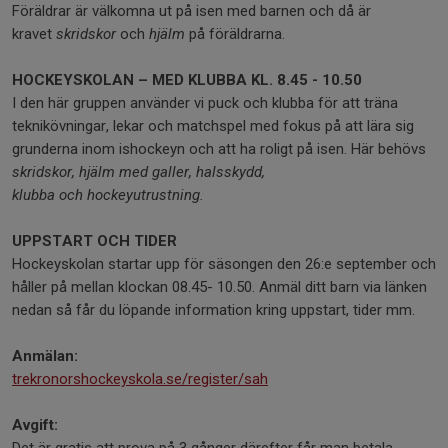
Föräldrar är välkomna ut på isen med barnen och då är
kravet
skridskor
och
hjälm
på föräldrarna.
HOCKEYSKOLAN – MED KLUBBA KL. 8.45 - 10.50
I den här gruppen använder vi puck och klubba för att träna
teknikövningar, lekar och matchspel med fokus på att lära sig
grunderna inom ishockeyn och att ha roligt på isen. Här behövs
skridskor, hjälm med galler, halsskydd,
klubba och hockeyutrustning.
UPPSTART OCH TIDER
Hockeyskolan startar upp för säsongen den 26:e september och
håller på mellan klockan 08.45- 10.50. Anmäl ditt barn via länken
nedan så får du löpande information kring uppstart, tider mm.
Anmälan:
trekronorshockeyskola.se/register/sah
Avgift:
Det är gratis att prova på 3 gånger därefter får man betala