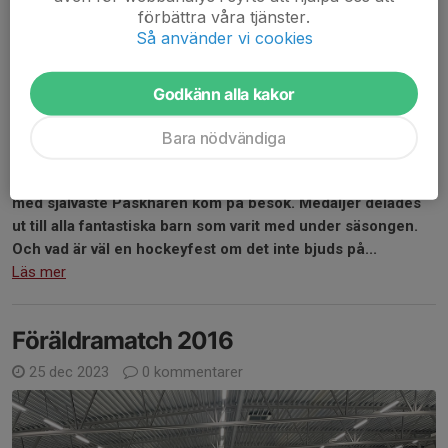
förbättra våra tjänster.
Så använder vi cookies
Godkänn alla kakor
Bara nödvändiga
I söndags hade Hockeyskolan sin avslutning där till och
med självaste Påskharen kom på besök. Medaljer delades
ut till alla fantastiska barn som varit med under säsongen.
Och vad är väl en hockeyfest om det inte bjuds på...
Läs mer
Föräldramatch 2016
25 dec 2023
0 kommentarer