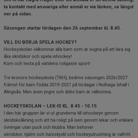
ta kontakt med ansvariga eller anmäl er via länken, se längst
ner på sidan.
Säsongen startar lördagen den 26 september kl. 8.45.
VILL DU BÖRJA SPELA HOCKEY?
Hockeyskolan välkomnar alla barn som är sugna på att lära sig
åka skridskor och spela ishockey!
Kom och testa på världens roligaste sport!
Tre kronors hockeyskola (TKH), bedrivs säsongen 2026/2027
främst för barn födda 2019-2021 på lördagar i Nolhaga Ishall i
Alingsås. Men även yngre och äldre barn är välkomna.
HOCKEYSKOLAN – LEK-IS KL. 8.45 - 10.15
I den här gruppen lär vi ut grunderna till ishockeyn genom
skridskoåkning och att ha roligt på isen genom lekar och enklare
övningar utan puck och klubba. Man behöver
skridskor
,
hjälm
och
halsskydd
och hockeyutrustning är valfritt.