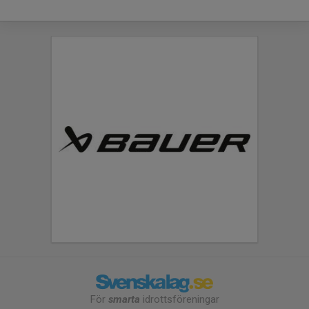
För
smarta
idrottsföreningar