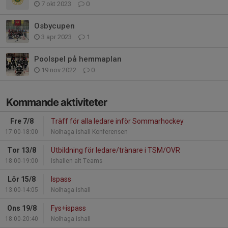
7 okt 2023
0
Osbycupen
3 apr 2023
1
Poolspel på hemmaplan
19 nov 2022
0
Kommande aktiviteter
Fre 7/8
Träff för alla ledare inför Sommarhockey
17:00-18:00
Nolhaga ishall Konferensen
Tor 13/8
Utbildning för ledare/tränare i TSM/OVR
18:00-19:00
Ishallen alt Teams
Lör 15/8
Ispass
13:00-14:05
Nolhaga ishall
Ons 19/8
Fys+ispass
18:00-20:40
Nolhaga ishall