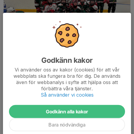
Godkänn kakor
Efter en fantastisk helg med ett riktigt gott gäng landar vi
hemma söndag kväll. 11 matcher spelade med riktigt bra fart
Vi använder oss av kakor (cookies) för att vår
och intensitet, blandade resultat av våra båda lag. Vinster,
webbplats ska fungera bra för dig. De används
förluster, oavgjorda. Oftast riktigt...
även för webbanalys i syfte att hjälpa oss att
Läs mer
förbättra våra tjänster.
Så använder vi cookies
Avslutning av GP-Pucken
Godkänn alla kakor
4 feb 2024
1 kommentar
Bara nödvändiga