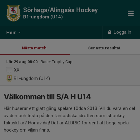
Sörhaga/Alingsås Hockey
B1-ungdom (U14)
Logga in
Hem
Nästa match
Senaste resultat
Lör 29 aug 08:00
- Bauer Trophy Cup
XX
B1-ungdom (U14)
Välkommen till S/A H U14
Här huserar ett glatt gäng spelare födda 2013. Vill du vara en del
av den och testa på den fantastiska idrotten som ishockey
faktiskt är? Hör av dig! Det är ALDRIG för sent att börja spela
hockey om viljan finns.