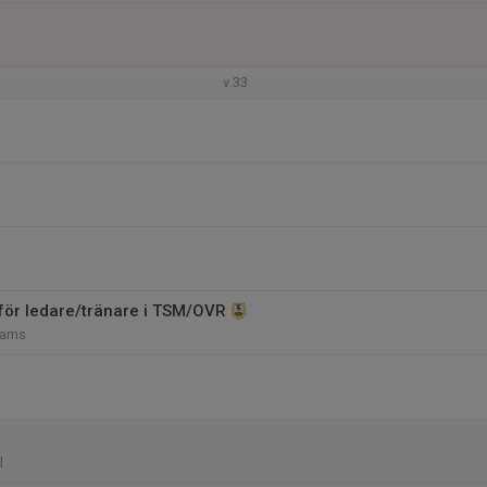
v.33
 för ledare/tränare i TSM/OVR
Teams
l