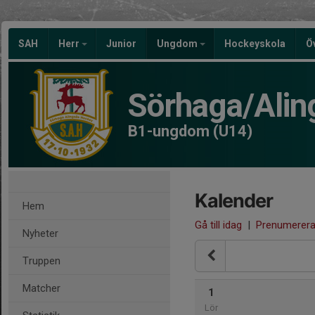
SAH
Herr
Junior
Ungdom
Hockeyskola
Ö
Sörhaga/Alin
B1-ungdom (U14)
Kalender
Hem
Gå till idag
|
Prenumerer
Nyheter
Truppen
Matcher
1
Lör