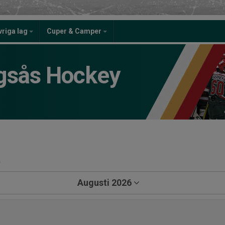
vriga lag
Cuper & Camper
gsås Hockey
a
Augusti 2026