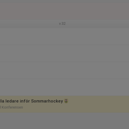
v.32
alla ledare inför Sommarhockey
ll Konferensen