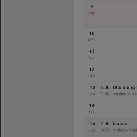
9
Sön
10
Mån
11
Tis
12
Ons
13
18:00
Utbildning
19:00
Tor
Ishallen alt 
14
Fre
15
13:00
Ispass
14:05
Lör
Nolhaga ishal