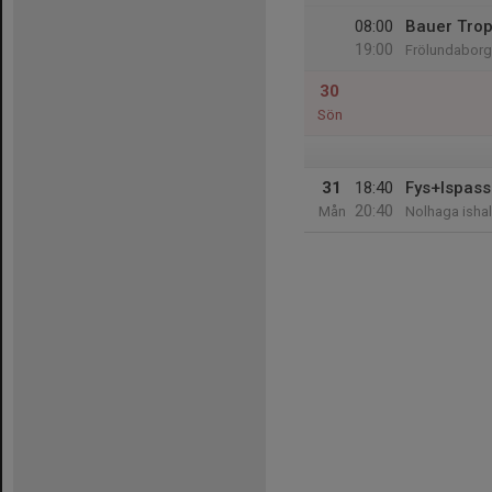
08:00
Bauer Tro
19:00
Frölundaborg
30
Sön
31
18:40
Fys+Ispass
20:40
Mån
Nolhaga ishal