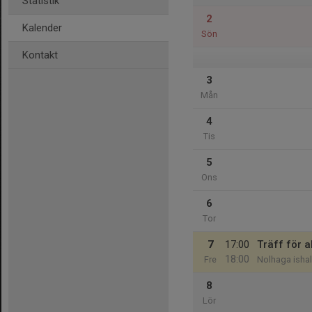
Statistik
2
Kalender
Sön
Kontakt
3
Mån
4
Tis
5
Ons
6
Tor
7
17:00
Träff för 
18:00
Fre
Nolhaga isha
8
Lör