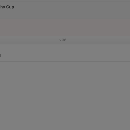
phy Cup
v.36
l