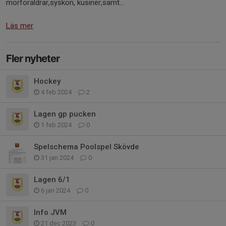
morföräldrar,syskon, kusiner,samt...
Läs mer
Fler nyheter
Hockey
4 feb 2024
2
Lagen gp pucken
1 feb 2024
0
Spelschema Poolspel Skövde
31 jan 2024
0
Lagen 6/1
6 jan 2024
0
Info JVM
21 dec 2023
0