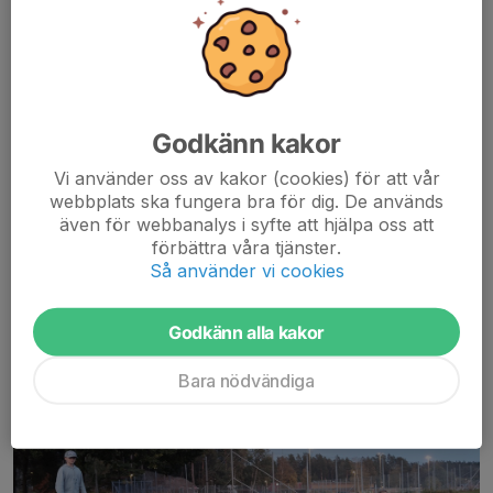
Godkänn kakor
Här har ni matcherna
Vi använder oss av kakor (cookies) för att vår
Läs mer
webbplats ska fungera bra för dig. De används
även för webbanalys i syfte att hjälpa oss att
förbättra våra tjänster.
Fotografering och värdegrund
Så använder vi cookies
26 sep 2024
1 kommentar
Godkänn alla kakor
Bara nödvändiga