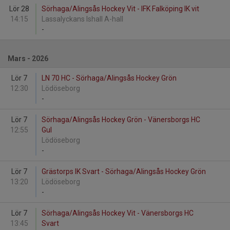
Lör 28
Sörhaga/Alingsås Hockey Vit - IFK Falköping IK vit
14:15
Lassalyckans Ishall A-hall
-
Mars - 2026
Lör 7
LN 70 HC - Sörhaga/Alingsås Hockey Grön
12:30
Lödöseborg
-
Lör 7
Sörhaga/Alingsås Hockey Grön - Vänersborgs HC
12:55
Gul
Lödöseborg
-
Lör 7
Grästorps IK Svart - Sörhaga/Alingsås Hockey Grön
13:20
Lödöseborg
-
Lör 7
Sörhaga/Alingsås Hockey Vit - Vänersborgs HC
13:45
Svart