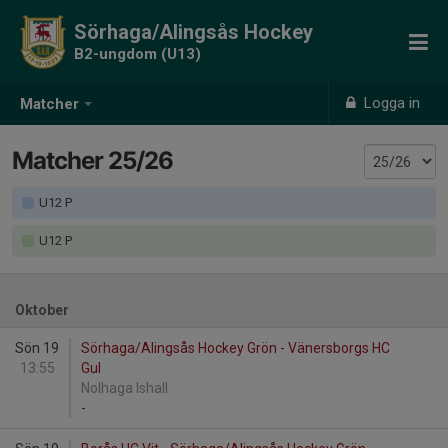
Sörhaga/Alingsås Hockey
B2-ungdom (U13)
Logga in
Matcher
Matcher 25/26
U12 P
U12 P
Oktober
Sön 19
Sörhaga/Alingsås Hockey Grön - Vänersborgs HC
13:55
Gul
Nolhaga Ishall
-