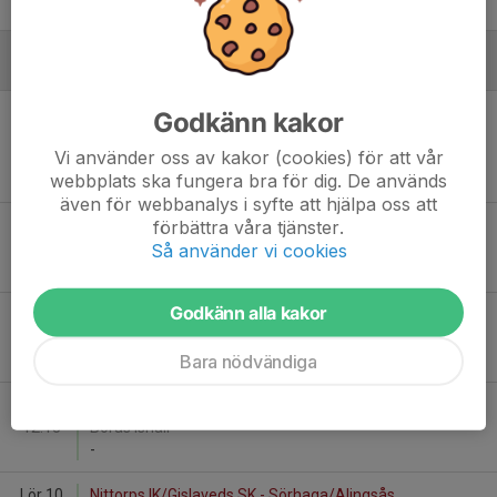
-
Januari - 2026
Lör 10
IFK Falköping IK Blå - Sörhaga/Alingsås Hockey
Godkänn kakor
10:15
Grön
Vi använder oss av kakor (cookies) för att vår
Borås Ishall
webbplats ska fungera bra för dig. De används
-
även för webbanalys i syfte att hjälpa oss att
förbättra våra tjänster.
Lör 10
Sörhaga/Alingsås Hockey Grön - Ulricehamns IF
10:45
Borås Ishall
Så använder vi cookies
-
Godkänn alla kakor
Lör 10
Borås HC Vit - Sörhaga/Alingsås Hockey Grön
11:15
Borås Ishall
Bara nödvändiga
-
Lör 10
Borås HC Blå - Sörhaga/Alingsås Hockey Vit
12:15
Borås Ishall
-
Lör 10
Nittorps IK/Gislaveds SK - Sörhaga/Alingsås