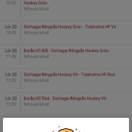
10:30
Hockey Grön
Nittorps Ishall
-
Lör 20
Sörhaga/Alingsås Hockey Grön - Tidaholms HF Vit
10:55
Nittorps Ishall
-
Lör 20
Borås HC Blå - Sörhaga/Alingsås Hockey Grön
11:40
Nittorps Ishall
-
Lör 20
Sörhaga/Alingsås Hockey Vit - Tidaholms HF Röd
12:05
Nittorps Ishall
-
Lör 20
Borås HC Röd - Sörhaga/Alingsås Hockey Vit
12:50
Nittorps Ishall
-
Lör 20
Ulricehamns IF - Sörhaga/Alingsås Hockey Vit
13:15
Nittorps Ishall