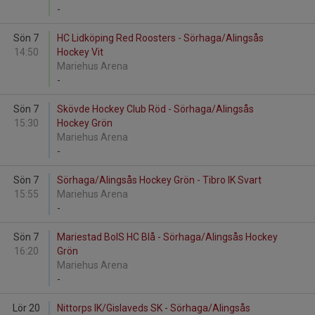
-
Sön 7
HC Lidköping Red Roosters - Sörhaga/Alingsås
14:50
Hockey Vit
Mariehus Arena
-
Sön 7
Skövde Hockey Club Röd - Sörhaga/Alingsås
15:30
Hockey Grön
Mariehus Arena
-
Sön 7
Sörhaga/Alingsås Hockey Grön - Tibro IK Svart
15:55
Mariehus Arena
-
Sön 7
Mariestad BoIS HC Blå - Sörhaga/Alingsås Hockey
16:20
Grön
Mariehus Arena
-
Lör 20
Nittorps IK/Gislaveds SK - Sörhaga/Alingsås