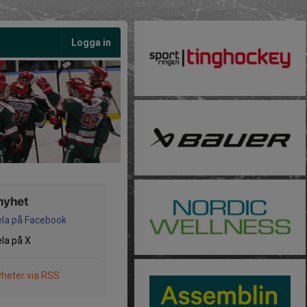
Logga in
nyhet
la på Facebook
la på X
heter via RSS