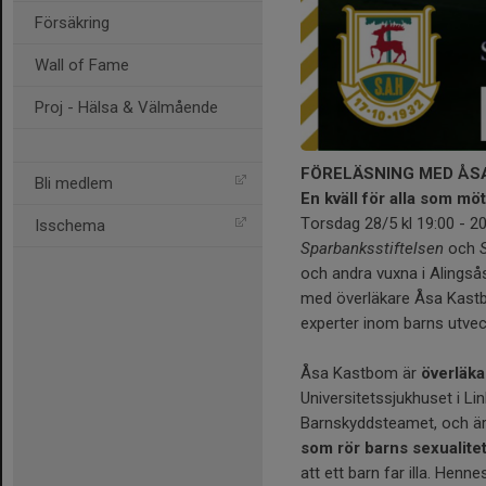
Försäkring
Wall of Fame
Proj - Hälsa & Välmående
FÖRELÄSNING MED ÅS
Bli medlem
En kväll för alla som mö
Torsdag 28/5 kl 19:00 - 2
Isschema
Sparbanksstiftelsen
och
och andra vuxna i Alingsås
med överläkare Åsa Kastb
experter inom barns utveck
Åsa Kastbom är
överläka
Universitetssjukhuset i Li
Barnskyddsteamet, och ä
som rör barns sexualite
att ett barn far illa. Henne