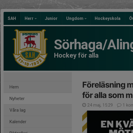
SAH
Herr
Junior
Ungdom
Hockeyskola
Ö
Sörhaga/Alin
Hockey för alla
Föreläsning m
Hem
för alla som 
Nyheter
24 maj, 15:29
1 ko
Våra lag
Kalender