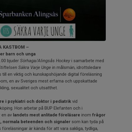
A KASTBOM –
ter barn och unga
0.00 bjuder
Sörhaga/Alingsås Hockey
i samarbete med
Stiftelsen Säkra Varje Unge
in målsmän, idrottsledare
 till en viktig och kunskapshöjande digital föreläsning
om, en av Sveriges mest erfarna och uppskattade
ling, sexualitet och utsatthet.
re i psykiatri och doktor i pediatrik
vid
nköping. Hon arbetar på BUP Elefanten och i
r en av
landets mest anlitade föreläsare
inom
frågor
t, normala beteenden och signaler
som kan tyda på
s föreläsningar är kända för att vara sakliga, tydliga,