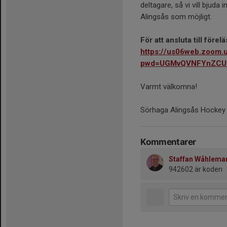
deltagare, så vi vill bjud
Alingsås som möjligt.
För att ansluta till före
https://us06web.zoom.
pwd=UGMvQVNFYnZCU
Varmt välkomna!
Sörhaga Alingsås Hockey
Kommentarer
Staffan Wåhlema
942602 är koden