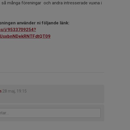
a in så många föreningar och andra intresserade vuxna i
läsningen använder ni följande länk:
us/j/9533709254?
UsxbnNDekRNTFdtQT09
n
28 maj, 19:15