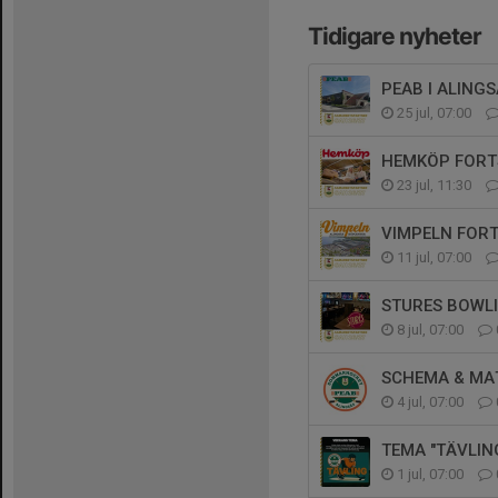
Tidigare nyheter
PEAB I ALING
25 jul, 07:00
HEMKÖP FORT
23 jul, 11:30
VIMPELN FOR
11 jul, 07:00
STURES BOWL
8 jul, 07:00
SCHEMA & MA
4 jul, 07:00
TEMA "TÄVLI
1 jul, 07:00