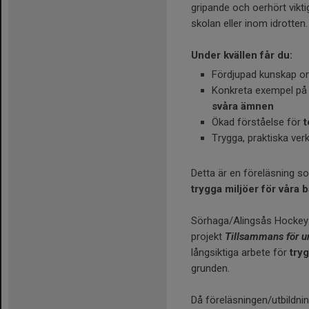
gripande och oerhört vikt
skolan eller inom idrotten.
Under kvällen får du:
Fördjupad kunskap 
Konkreta exempel p
svåra ämnen
Ökad förståelse för
t
Trygga, praktiska verk
Detta är en föreläsning so
trygga miljöer för våra
Sörhaga/Alingsås Hockey 
projekt
Tillsammans för u
långsiktiga arbete för
tryg
grunden.
Då föreläsningen/utbildnin