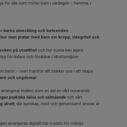
iga för alla som möter barn i vardagen – hemma, i
om
barns utveckling och beteenden
å
hur man pratar med barn om kropp, integritet och
ecken på utsatthet
och hur vuxna kan agera
tyg för ledare och föräldrar i idrottsmiljöer
m berör – men framför allt stärker oss i att skapa
 barn och ungdomar
.
arrangerar kvällen som en del av vårt nuvarande
ngas psykiska hälsa och välmående
och vårt
g idrott
, där kunskap, mod och gemensamt ansvar är
gen arrangeras digitalt har vi plats för många