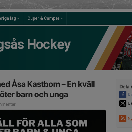
vriga lag
Cuper & Camper
gsås Hockey
ed Åsa Kastbom – En kväll
Dela 
möter barn och unga
De
De
mmentar
Ny