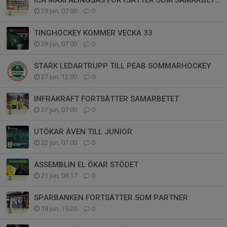
29 jun, 07:00
0
TINGHOCKEY KOMMER VECKA 33
28 jun, 07:00
0
STARK LEDARTRUPP TILL PEAB SOMMARHOCKEY
27 jun, 12:00
0
INFRAKRAFT FORTSÄTTER SAMARBETET
27 jun, 07:00
0
UTÖKAR ÄVEN TILL JUNIOR
22 jun, 07:00
0
ASSEMBLIN EL ÖKAR STÖDET
21 jun, 08:17
0
SPARBANKEN FORTSÄTTER SOM PARTNER
18 jun, 15:20
0