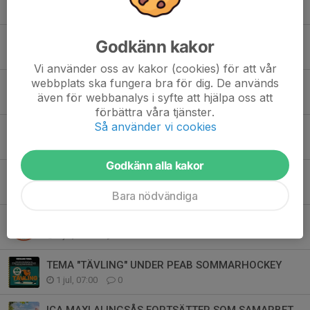
Tidigare nyheter
PEAB I ALINGSÅS FORTSÄTTER BYGGA SAMARBETET
Godkänn kakor
25 jul, 07:00
0
Vi använder oss av kakor (cookies) för att vår
webbplats ska fungera bra för dig. De används
HEMKÖP FORTSÄTTER SOM PARTNER
även för webbanalys i syfte att hjälpa oss att
23 jul, 11:30
0
förbättra våra tjänster.
Så använder vi cookies
VIMPELN FORTSÄTTER SOM SAMMARBETSPARTNER
11 jul, 07:00
0
Godkänn alla kakor
STURES BOWLING & SPORTBAR FORTSÄTTER SOM PARTNER
8 jul, 07:00
0
Bara nödvändiga
SCHEMA & MAT FÖR PEAB SOMMARHOCKEY
4 jul, 07:00
0
TEMA "TÄVLING" UNDER PEAB SOMMARHOCKEY
1 jul, 07:00
0
ICA MAXI ALINGSÅS FORTSÄTTER SOM SAMARBETSPARTNER