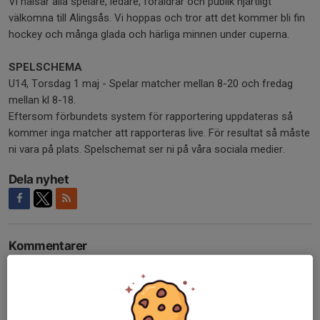
Vi hälsar alla spelare, ledare, föräldrar och publik hjärtligt
välkomna till Alingsås. Vi hoppas och tror att det kommer bli fin
hockey och många glada och härliga minnen under cuperna.
SPELSCHEMA
U14, Torsdag 1 maj - Spelar matcher mellan 8-20 och fredag
mellan kl 8-18.
Eftersom förbundets system för rapportering uppdateras så
kommer inga matcher att rapporteras live. För resultat så måste
ni vara på plats. Spelschemat ser ni på våra sociala medier.
Dela nyhet
Kommentarer