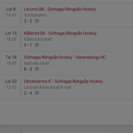
Lör 8
Lerums BK - Sörhaga/Alingsås Hockey
14:00
Vättlehallen
3
-
5
Lör 15
Kållered SK - Sörhaga/Alingsås Hockey
18:30
Kållereds Ishall
9
-
1
Tis 18
Sörhaga/Alingsås Hockey - Vänersborgs HC
19:00
Nolhalla Ishall
8
-
3
Lör 22
Ulricehamns IF - Sörhaga/Alingsås Hockey
12:10
Lassalyckans Ishall A-hall
2
-
4