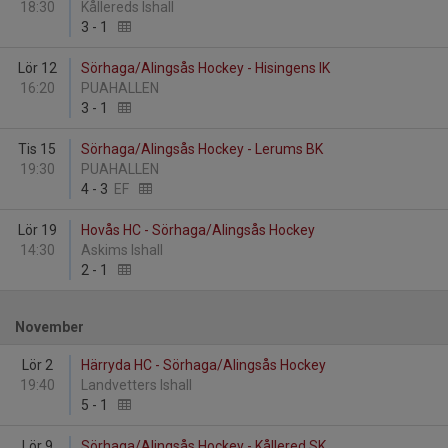
18:30
Kållereds Ishall
3
-
1
Lör 12
Sörhaga/Alingsås Hockey - Hisingens IK
16:20
PUAHALLEN
3
-
1
Tis 15
Sörhaga/Alingsås Hockey - Lerums BK
19:30
PUAHALLEN
4
-
3
EF
Lör 19
Hovås HC - Sörhaga/Alingsås Hockey
14:30
Askims Ishall
2
-
1
November
Lör 2
Härryda HC - Sörhaga/Alingsås Hockey
19:40
Landvetters Ishall
5
-
1
Lör 9
Sörhaga/Alingsås Hockey - Kållered SK