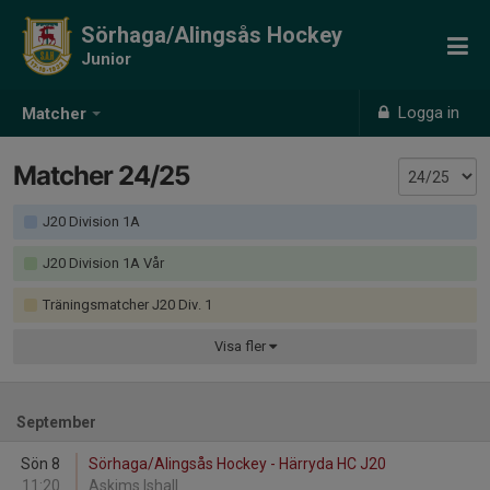
Sörhaga/Alingsås Hockey
Junior
Logga in
Matcher
Matcher 24/25
J20 Division 1A
J20 Division 1A Vår
Träningsmatcher J20 Div. 1
Visa
fler
September
Sön 8
Sörhaga/Alingsås Hockey - Härryda HC J20
11:20
Askims Ishall