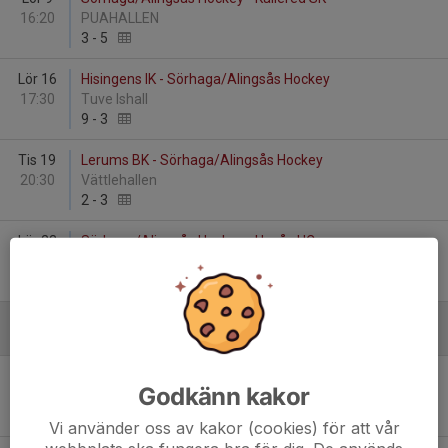
16:20
PUAHALLEN
3
-
5
Lör 16
Hisingens IK - Sörhaga/Alingsås Hockey
17:30
Tuve Ishall
9
-
3
Tis 19
Lerums BK - Sörhaga/Alingsås Hockey
20:30
Vättlehallen
2
-
3
Lör 23
Sörhaga/Alingsås Hockey - Hovås HC
16:20
PUAHALLEN
7
-
8
December
Lör 7
Sörhaga/Alingsås Hockey - Hisingens IK
Godkänn kakor
16:20
PUAHALLEN
2
-
4
Vi använder oss av kakor (cookies) för att vår