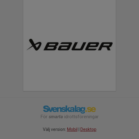
För
smarta
idrottsföreningar
Välj version:
Mobil
|
Desktop