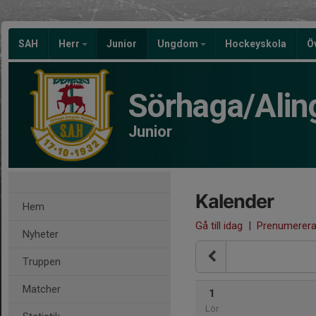
SAH
Herr
Junior
Ungdom
Hockeyskola
Ö
Sörhaga/Alin
Junior
Kalender
Hem
Gå till idag
|
Prenumerer
Nyheter
Truppen
Matcher
1
Lör