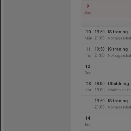
9
Sön
10
19:50
IS träning
21:00
Mån
Nolhaga ishal
11
19:50
IS träning
21:00
Tis
Nolhaga ishal
12
Ons
13
18:00
Utbildning
19:00
Tor
Ishallen alt 
19:50
IS träning
21:00
Nolhaga ishal
14
Fre