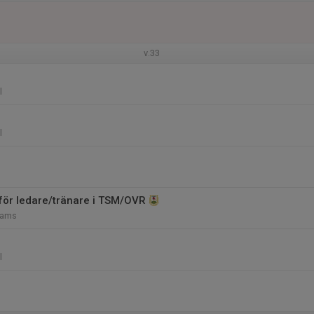
v.33
l
l
 för ledare/tränare i TSM/OVR
Teams
l