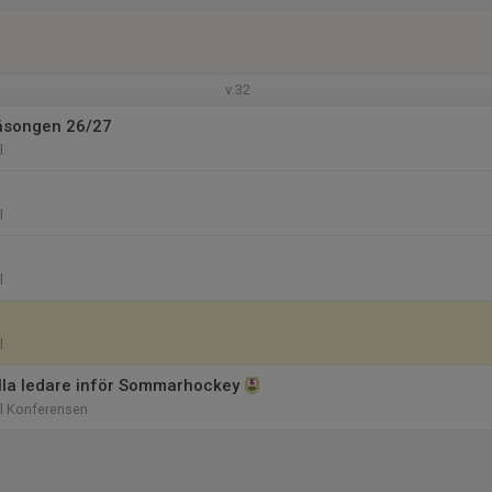
v.32
äsongen 26/27
l
l
l
l
alla ledare inför Sommarhockey
ll Konferensen