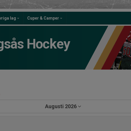
vriga lag
Cuper & Camper
gsås Hockey
a
Augusti 2026