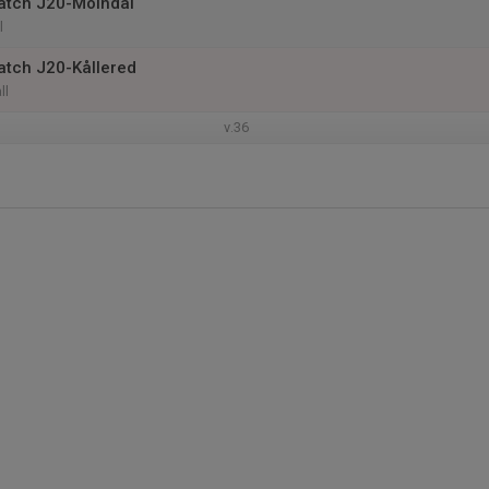
atch J20-Mölndal
l
tch J20-Kållered
ll
v.36