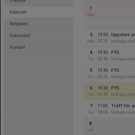
Statistik
2
Kalender
Sön
Bildgalleri
3
19:30
Uppstart s
Dokument
20:30
Mån
Nolhaga ishal
Kontakt
4
19:30
FYS
20:30
Tis
Nolhaga ishal
5
19:30
FYS
20:30
Ons
Nolhaga ishal
6
19:30
FYS
20:30
Tor
Nolhaga ishal
7
17:00
Träff för 
18:00
Fre
Nolhaga isha
8
Lör