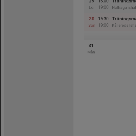
29
16:00
Träningsm
19:00
Lör
Nolhaga ishal
30
15:30
Träningsma
19:00
Sön
Kållereds Isha
31
Mån