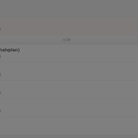
l
v.34
(halvplan)
l
l
l
l