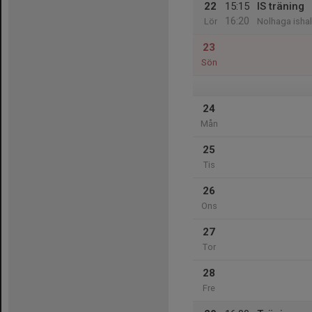
22
15:15
IS träning
16:20
Lör
Nolhaga ishal
23
Sön
24
Mån
25
Tis
26
Ons
27
Tor
28
Fre