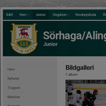
SAH
Herr
Junior
Ungdom
Hockeyskola
Ö
Sörhaga/Alin
Junior
Bildgalleri
Hem
1 album
Nyheter
Truppen
Matcher