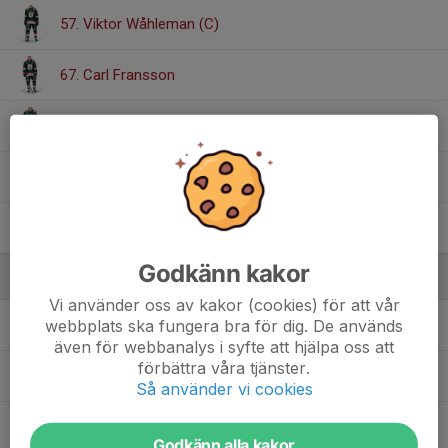
57. Viktor Wåhleman (C)
67. Carl Fransson
71. Viktor Nordgren
72. Pontus Lagström (A)
92. Hampus Serrestam
Godkänn kakor
Ledare
Vi använder oss av kakor (cookies) för att vår
Anna Hallin-Rahmberg
Lagledare med ansvar för
webbplats ska fungera bra för dig. De används
administration, statistik, kontakt med förbund mm
även för webbanalys i syfte att hjälpa oss att
förbättra våra tjänster.
Göran Aversund
Materialförvaltare
Så använder vi cookies
Håkan Weinö
Tränare
Godkänn alla kakor