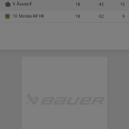
9. Åseda IF
18
-42
15
10. Motala AIF HK
18
-52
9