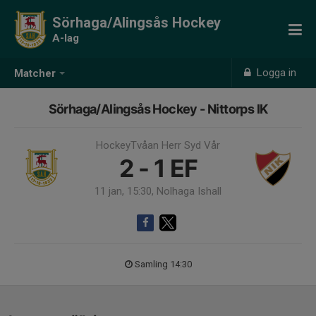
Sörhaga/Alingsås Hockey
A-lag
Logga in
Matcher
Sörhaga/Alingsås Hockey - Nittorps IK
HockeyTvåan Herr Syd Vår
2 - 1
EF
11 jan, 15:30, Nolhaga Ishall
Samling 14:30