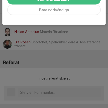
Janne Åstenius
Lagledare med ansvar för bokning av
resor, mellanmål mm
Bara nödvändiga
Martin Krook
Huvudtränare
Niclas Åstenius
Materialförvaltare
Ola Rosén
Sportchef, Spelarutvecklare & Assisterande
tränare
Referat
Inget referat skrivet