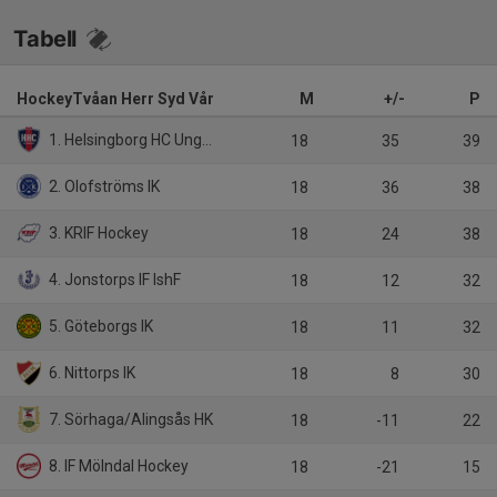
Tabell
HockeyTvåan Herr Syd Vår
M
+/-
P
1. Helsingborg HC Ungdom
18
35
39
2. Olofströms IK
18
36
38
3. KRIF Hockey
18
24
38
4. Jonstorps IF IshF
18
12
32
5. Göteborgs IK
18
11
32
6. Nittorps IK
18
8
30
7. Sörhaga/Alingsås HK
18
-11
22
8. IF Mölndal Hockey
18
-21
15