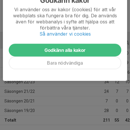
Godkänn kakor
Ålder
27 år
Vi använder oss av kakor (cookies) för att vår
webbplats ska fungera bra för dig. De används
även för webbanalys i syfte att hjälpa oss att
förbättra våra tjänster.
Så använder vi cookies
ALLA SERIER
ALLA ÅR
Godkänn alla kakor
Säsongen 25/26
40
0
0
Bara nödvändiga
Säsongen 24/25
38
11
9
Säsongen 23/24
40
25
16
Säsongen 22/23
34
12
10
Säsongen 21/22
24
7
7
Säsongen 20/21
7
0
0
Säsongen 19/20
28
0
0
Totalt
211
55
42