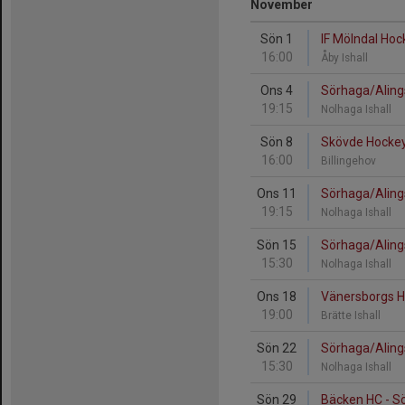
November
Sön 1
IF Mölndal Ho
16:00
Åby Ishall
Ons 4
Sörhaga/Alings
19:15
Nolhaga Ishall
Sön 8
Skövde Hockey
16:00
Billingehov
Ons 11
Sörhaga/Aling
19:15
Nolhaga Ishall
Sön 15
Sörhaga/Aling
15:30
Nolhaga Ishall
Ons 18
Vänersborgs H
19:00
Brätte Ishall
Sön 22
Sörhaga/Alings
15:30
Nolhaga Ishall
Sön 29
Bäcken HC - S