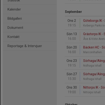
Statistik
Kalender
September
Bildgalleri
Ons 2
Göteborgs IK 
19:15
Kvibergs Parks is
Dokument
Sön 13
Grästorps IK -
Kontakt
16:00
Åse & Viste Are
Reportage & Intervjuer
Sön 20
Bäcken HC - S
16:00
Marconihallen
Ons 23
Sörhaga/Aling
19:15
Nolhaga Ishall
Sön 27
Sörhaga/Aling
15:30
Nolhaga Ishall
Ons 30
Nittorps IK - 
19:00
Nittorps Ishall
Oktober