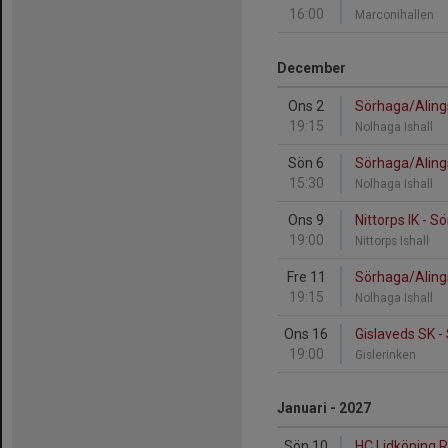
16:00
Marconihallen
December
Ons 2
Sörhaga/Aling
19:15
Nolhaga Ishall
Sön 6
Sörhaga/Aling
15:30
Nolhaga Ishall
Ons 9
Nittorps IK - 
19:00
Nittorps Ishall
Fre 11
Sörhaga/Aling
19:15
Nolhaga Ishall
Ons 16
Gislaveds SK 
19:00
Gislerinken
Januari - 2027
Sön 10
HC Lidköping 