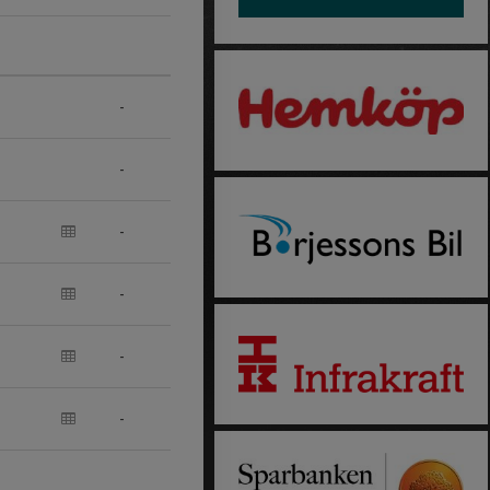
-
-
-
-
-
-