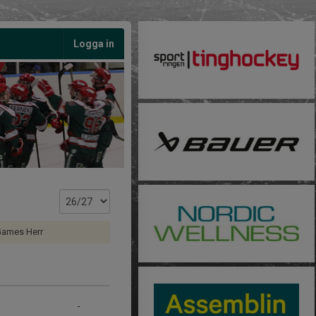
Logga in
ames Herr
-