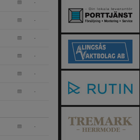
-
-
-
-
-
-
-