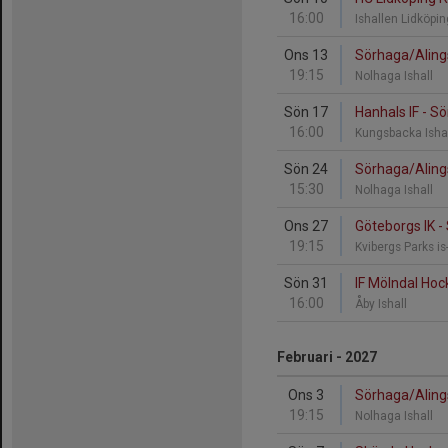
16:00
Ishallen Lidköpi
Ons 13
Sörhaga/Aling
19:15
Nolhaga Ishall
Sön 17
Hanhals IF - S
16:00
Kungsbacka Ishal
Sön 24
Sörhaga/Aling
15:30
Nolhaga Ishall
Ons 27
Göteborgs IK 
19:15
Kvibergs Parks is
Sön 31
IF Mölndal Ho
16:00
Åby Ishall
Februari - 2027
Ons 3
Sörhaga/Alings
19:15
Nolhaga Ishall