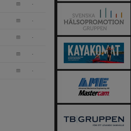
-
-
-
-
-