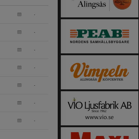
-
-
-
-
-
-
-