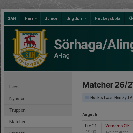
SAH
Herr
Junior
Ungdom
Hockeyskola
Ö
Sörhaga/Alin
A-lag
Matcher 26/2
Hem
HockeyTvåan Herr Syd A
Nyheter
Truppen
Augusti
Matcher
Fre 21
Värnamo GIK -
19:00
Axelent Arena