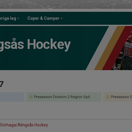
vriga lag
Cuper & Camper
gsås Hockey
7
Preseason Division 2 Region Syd
Preseason G
 Sörhaga/Alingsås Hockey