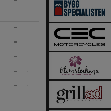
-
-
-
-
-
-