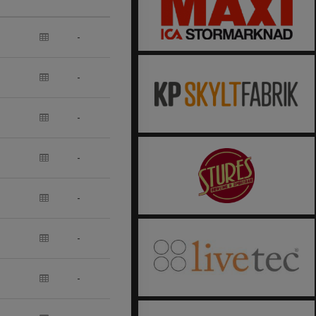
-
-
-
-
-
-
-