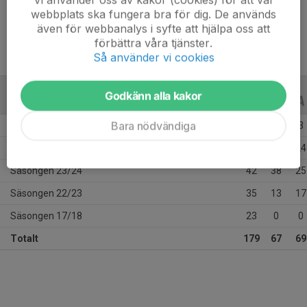
Ålder
24 år
webbplats ska fungera bra för dig. De används
även för webbanalys i syfte att hjälpa oss att
förbättra våra tjänster.
Så använder vi cookies
Godkänn alla kakor
ALLA SERIER
ALLA ÅR
Bara nödvändiga
Säsongen 25/26
39
2
3
Säsongen 24/25
40
14
24
Säsongen 23/24
42
38
25
Säsongen 22/23
35
13
17
Säsongen 17/18
23
0
0
Totalt
179
67
69