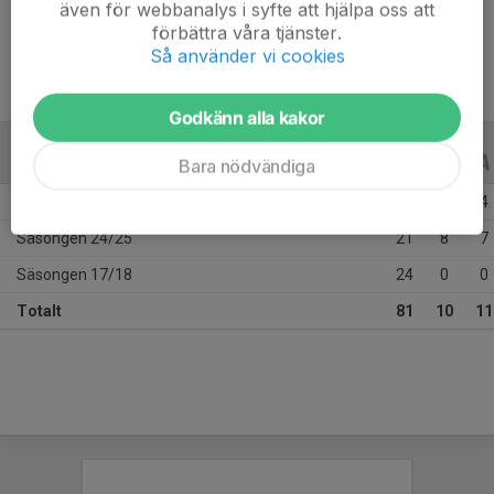
även för webbanalys i syfte att hjälpa oss att
Ålder
24 år
förbättra våra tjänster.
Så använder vi cookies
Godkänn alla kakor
ALLA SERIER
ALLA ÅR
Bara nödvändiga
Säsongen 25/26
36
2
4
Säsongen 24/25
21
8
7
Säsongen 17/18
24
0
0
Totalt
81
10
11