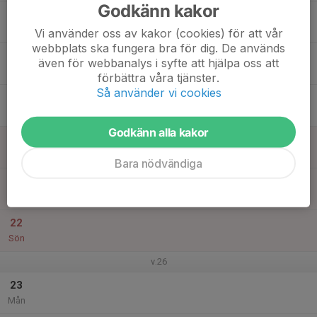
Godkänn kakor
17
Tis
Vi använder oss av kakor (cookies) för att vår
webbplats ska fungera bra för dig. De används
18
även för webbanalys i syfte att hjälpa oss att
Ons
förbättra våra tjänster.
Så använder vi cookies
19
Tor
Godkänn alla kakor
20
Fre
Bara nödvändiga
21
Lör
22
Sön
v.26
23
Mån