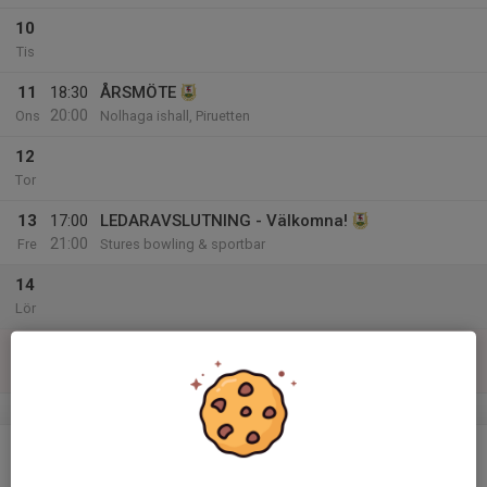
10
Tis
11
18:30
ÅRSMÖTE
20:00
Ons
Nolhaga ishall, Piruetten
12
Tor
13
17:00
LEDARAVSLUTNING - Välkomna!
21:00
Fre
Stures bowling & sportbar
14
Lör
15
Sön
v.25
16
Mån