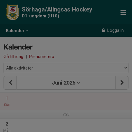
Sörhaga/Alingsås Hockey
D1-ungdom (U10)
Logga in
Kalender
Kalender
Gå till idag
|
Prenumerera
Juni 2025
1
Sön
v.23
2
Mån