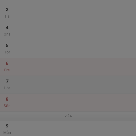
3
Tis
4
Ons
5
Tor
6
Fre
7
Lör
8
Sön
v.24
9
Mån