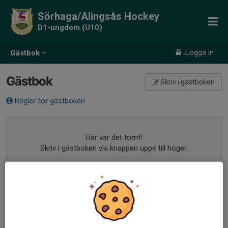
Sörhaga/Alingsås Hockey
D1-ungdom (U10)
Logga in
Gästbok
Gästbok
Skriv i gästboken
Regler för gästboken
Här var det tomt!
Skriv i gästboken via knappen uppe till höger.