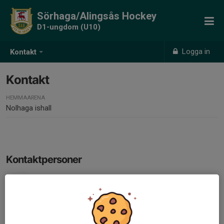
Sörhaga/Alingsås Hockey
D1-ungdom (U10)
Logga in
Kontakt
Kontakt
HEMMAARENA
Nolhaga ishall
Kontaktpersoner
Magdalena Jovanovic
Lagledare
079-344 45 20
magdalena.jovanovic@hotmail.com