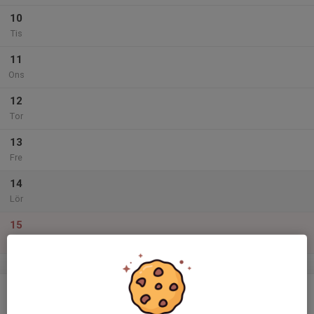
10
Tis
11
Ons
12
Tor
13
Fre
14
Lör
15
Sön
v.51
16
Mån