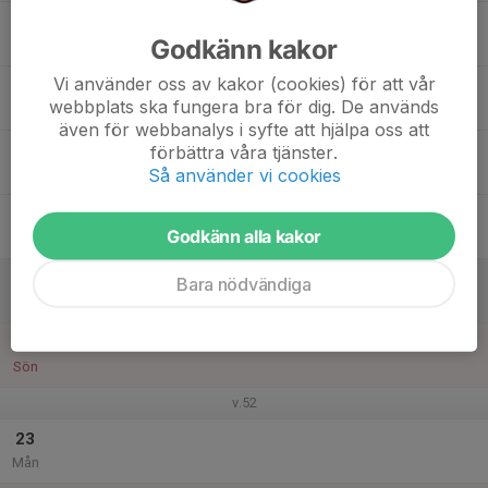
17
Godkänn kakor
Tis
Vi använder oss av kakor (cookies) för att vår
18
webbplats ska fungera bra för dig. De används
Ons
även för webbanalys i syfte att hjälpa oss att
19
förbättra våra tjänster.
Så använder vi cookies
Tor
20
Godkänn alla kakor
Fre
21
Bara nödvändiga
Lör
22
Sön
v.52
23
Mån