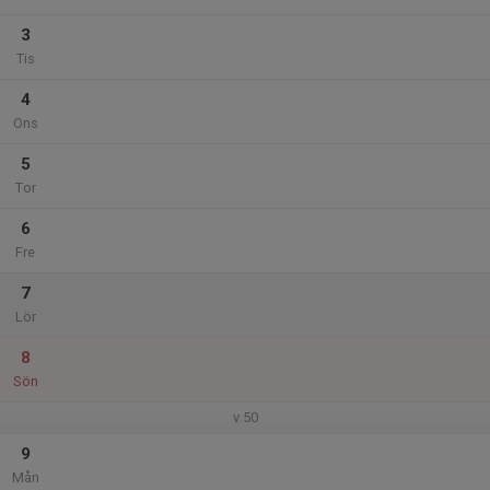
3
Tis
4
Ons
5
Tor
6
Fre
7
Lör
8
Sön
v.50
9
Mån