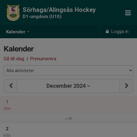
Sörhaga/Alingsås Hockey
D1-ungdom (U10)
Logga in
Kalender
Kalender
Gå till idag
|
Prenumerera
December 2024
1
Sön
v.49
2
Mån