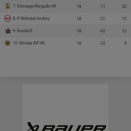
7. Sörhaga/Alingsås HK
18
-11
22
8. IF Mölndal Hockey
18
-21
15
9. Åseda IF
18
-42
15
10. Motala AIF HK
18
-52
9