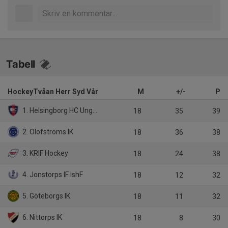
Tabell
HockeyTvåan Herr Syd Vår
M
+/-
P
1. Helsingborg HC Ungdom
18
35
39
2. Olofströms IK
18
36
38
3. KRIF Hockey
18
24
38
4. Jonstorps IF IshF
18
12
32
5. Göteborgs IK
18
11
32
6. Nittorps IK
18
8
30