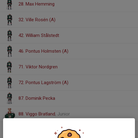
28. Max Hemming
32. Ville Rosén (A)
42. William Stålstedt
46. Pontus Holmsten (A)
71. Viktor Nordgren
72. Pontus Lagström (A)
87. Dominik Pecka
88. Viggo Bratland
, Junior
91. Leon Johansen