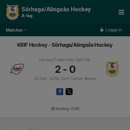
Sörhaga/Alingsås Hockey
A-lag
Logga in
Matcher
KRIF Hockey - Sörhaga/Alingsås Hockey
HockeyTvåan Herr Syd Vår
2 - 0
22 feb, 16:00, Soft Center Arena
Samling 15:00