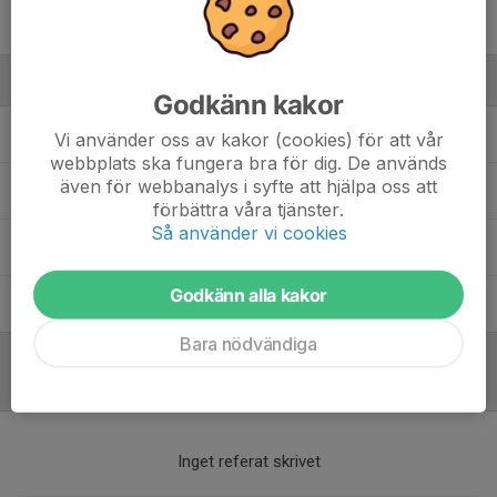
92. Hampus Serrestam
Ledare
Godkänn kakor
Anna Hallin-Rahmberg
Lagledare med ansvar för
Vi använder oss av kakor (cookies) för att vår
administration, statistik, kontakt med förbund mm
webbplats ska fungera bra för dig. De används
även för webbanalys i syfte att hjälpa oss att
Göran Aversund
Materialförvaltare
förbättra våra tjänster.
Så använder vi cookies
Martin Krook
Huvudtränare
Godkänn alla kakor
Ola Rosén
Sportchef, Spelarutvecklare & Assisterande
tränare
Bara nödvändiga
Referat
Inget referat skrivet