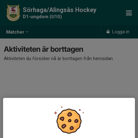
Sörhaga/Alingsås Hockey
D1-ungdom (U10)
Logga in
Matcher
Aktiviteten är borttagen
Aktiviteten du försöker nå är borttagen från hemsidan.