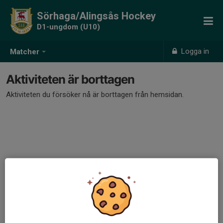
Sörhaga/Alingsås Hockey
D1-ungdom (U10)
Logga in
Matcher
Aktiviteten är borttagen
Aktiviteten du försöker nå är borttagen från hemsidan.