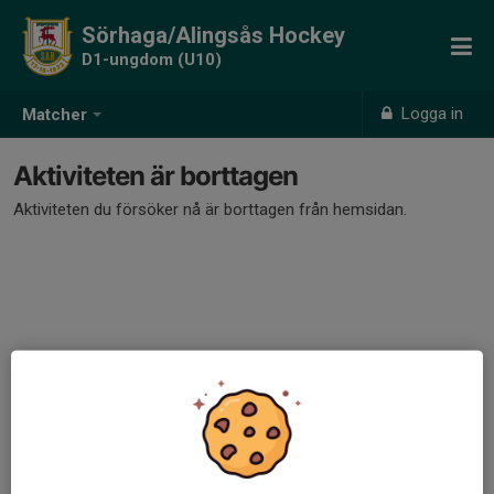
Sörhaga/Alingsås Hockey
D1-ungdom (U10)
Logga in
Matcher
Aktiviteten är borttagen
Aktiviteten du försöker nå är borttagen från hemsidan.