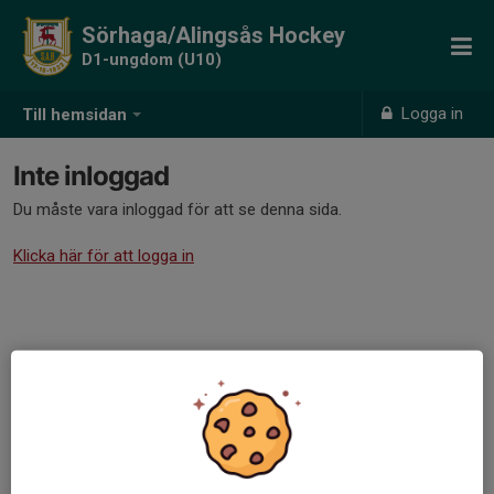
Sörhaga/Alingsås Hockey
D1-ungdom (U10)
Logga in
Till hemsidan
Inte inloggad
Du måste vara inloggad för att se denna sida.
Klicka här för att logga in