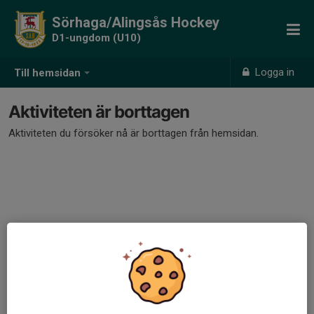
Sörhaga/Alingsås Hockey
D1-ungdom (U10)
Logga in
Till hemsidan
Aktiviteten är borttagen
Aktiviteten du försöker nå är borttagen från hemsidan.