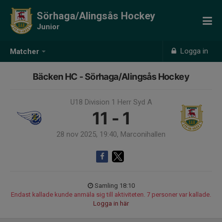
Sörhaga/Alingsås Hockey
Junior
Logga in
Matcher
Bäcken HC - Sörhaga/Alingsås Hockey
U18 Division 1 Herr Syd A
11 - 1
28 nov 2025, 19:40, Marconihallen
Samling 18:10
Endast kallade kunde anmäla sig till aktiviteten. 7 personer var kallade.
Logga in här