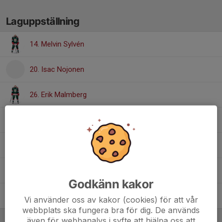
Laguppställning
14. Melvin Sylvén
20. Isac Nojonen
26. Erik Malmberg
37. Vincent Norlander
41. Thor Andersson
63. Hampus Bühler
Godkänn kakor
97. Linus Ahlman
Vi använder oss av kakor (cookies) för att vår
webbplats ska fungera bra för dig. De används
även för webbanalys i syfte att hjälpa oss att
Ledare