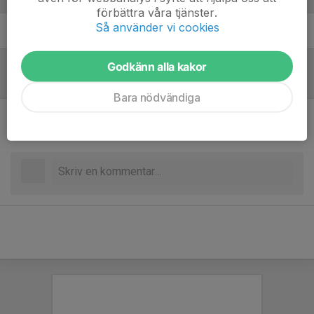
förbättra våra tjänster.
Så använder vi cookies
Johan MALMBERG
Assisterande Tränare
Godkänn alla kakor
Referat
Bara nödvändiga
Inget referat skrivet