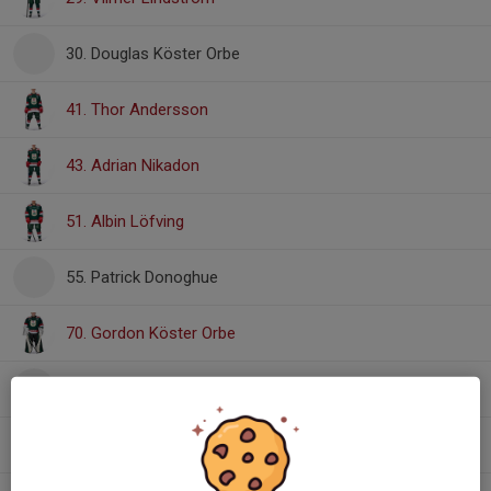
30. Douglas Köster Orbe
41. Thor Andersson
43. Adrian Nikadon
51. Albin Löfving
55. Patrick Donoghue
70. Gordon Köster Orbe
77. Melker Björkblom
88. Viggo Bratland