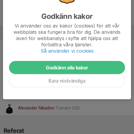
89. Melvin Karlsson
Godkänn kakor
91. Leon Johansen
, A-lag
Vi använder oss av kakor (cookies) för att vår
webbplats ska fungera bra för dig. De används
Ledare
även för webbanalys i syfte att hjälpa oss att
förbättra våra tjänster.
Jonatan Björkblom
Materialare
Så använder vi cookies
Patrik Bromar
Huvudtränare
Godkänn alla kakor
Johan MALMBERG
Assisterande Tränare
Bara nödvändiga
Anders Mörk
Assisterande tränare
Alexander Nikadon
Tränare U20
Referat