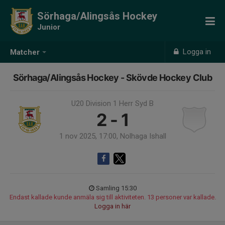
Sörhaga/Alingsås Hockey
Junior
Logga in
Matcher
Sörhaga/Alingsås Hockey - Skövde Hockey Club
U20 Division 1 Herr Syd B
2 - 1
1 nov 2025, 17:00, Nolhaga Ishall
Samling 15:30
Endast kallade kunde anmäla sig till aktiviteten. 13 personer var kallade.
Logga in här