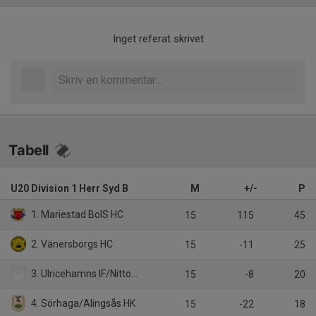
Inget referat skrivet
Tabell
U20 Division 1 Herr Syd B
M
+/-
P
1. Mariestad BoIS HC
15
115
45
2. Vänersborgs HC
15
-11
25
3. Ulricehamns IF/Nittorps IK
15
-8
20
4. Sörhaga/Alingsås HK
15
-22
18