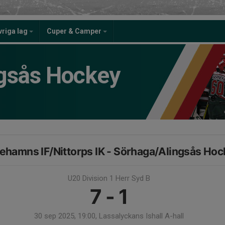
vriga lag
Cuper & Camper
gsås Hockey
cehamns IF/Nittorps IK - Sörhaga/Alingsås Ho
U20 Division 1 Herr Syd B
7 - 1
30 sep 2025, 19:00, Lassalyckans Ishall A-hall