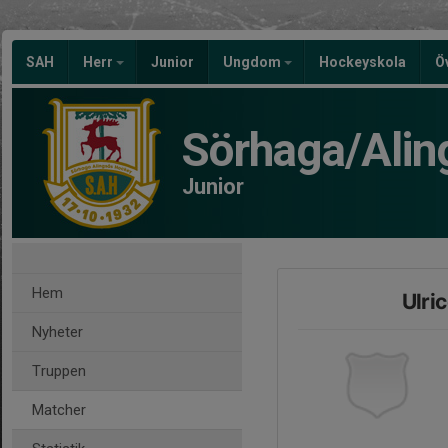
SAH
Herr
Junior
Ungdom
Hockeyskola
Ö
Sörhaga/Alin
Junior
Hem
Ulri
Nyheter
Truppen
Matcher