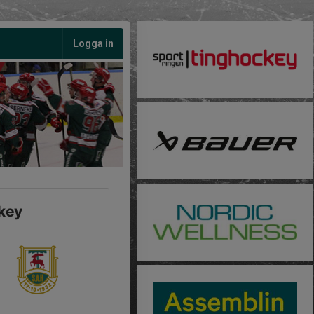
Logga in
ckey