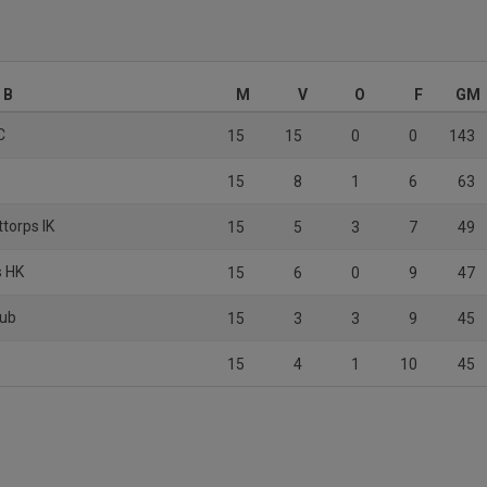
 B
M
V
O
F
GM
C
15
15
0
0
143
15
8
1
6
63
ttorps IK
15
5
3
7
49
s HK
15
6
0
9
47
lub
15
3
3
9
45
15
4
1
10
45