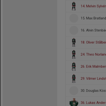
14. Melvin Sylvé
15. Max Bratlan
16. Alvin Stenb
18. Oliver Stålbe
24. Theo Norlan
26. Erik Malmbe
29. Vilmer Lind
30. Douglas Kös
36. Lukas Ande