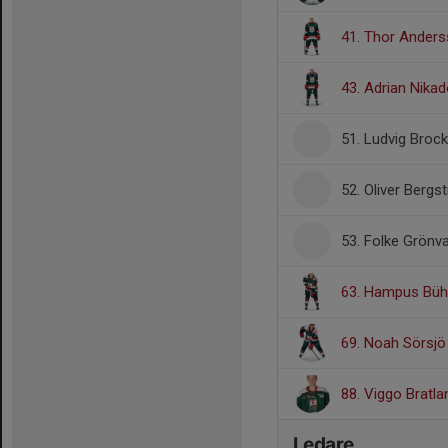
41. Thor Ander
43. Adrian Nika
51. Ludvig Broc
52. Oliver Bergs
53. Folke Grönva
63. Hampus Büh
69. Noah Sörsjö
88. Viggo Bratla
Ledare