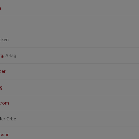
n
d
äcken
rg
, A-lag
der
rg
ström
ter Orbe
rsson