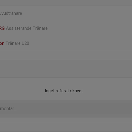
uvudtränare
ERG
Assisterande Tränare
don
Tränare U20
Inget referat skrivet