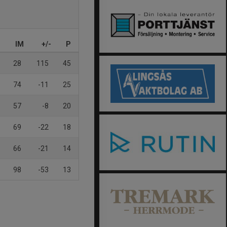
IM
+/-
P
28
115
45
74
-11
25
57
-8
20
69
-22
18
66
-21
14
98
-53
13