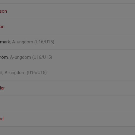
sson
don
kmark
, A-ungdom (U16/U15)
tröm
, A-ungdom (U16/U15)
ll
, A-ungdom (U16/U15)
ler
nd