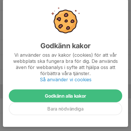
51. Albin Löfving
63. Hampus Bühler
77. Melker Björkblom
Godkänn kakor
88. Viggo Bratland
Vi använder oss av kakor (cookies) för att vår
webbplats ska fungera bra för dig. De används
89. Melvin Karlsson
även för webbanalys i syfte att hjälpa oss att
förbättra våra tjänster.
91. Leon Johansen
, A-lag
Så använder vi cookies
Ledare
Godkänn alla kakor
Jonatan Björkblom
Materialare
Bara nödvändiga
Magnus Bratland
Lagledare