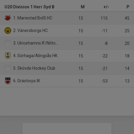
U20 Division 1 Herr Syd B
M
+/-
P
1. Mariestad BoIS HC
15
115
45
2. Vänersborgs HC
15
-11
25
3. Ulricehamns IF/Nittorps IK
15
-8
20
4. Sörhaga/Alingsås HK
15
-22
18
5. Skövde Hockey Club
15
-21
14
6. Grästorps IK
15
-53
13