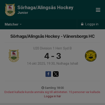
Sörhaga/Alingsås Hockey
Junior
Logga in
Matcher
Sörhaga/Alingsås Hockey - Vänersborgs HC
U20 Division 1 Herr Syd B
4 - 3
14 okt 2025, 19:30, Nolhaga Ishall
Samling 18:00
Endast kallade kunde anmäla sig till aktiviteten. 15 personer var kallade.
Logga in här