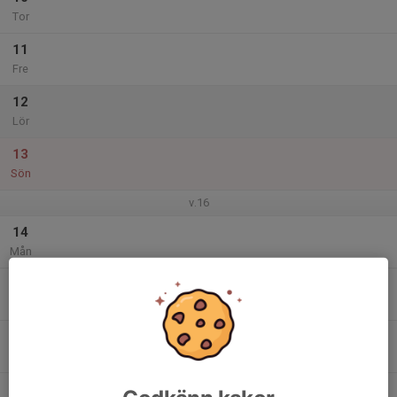
Tor
11
Fre
12
Lör
13
Sön
v.16
14
Mån
15
17:40
Obs. Tisdag är flyttat till Nolhaga
19:30
Tis
Puahallen
16
17:40
Träning i Nolhaga Ishall
19:30
Ons
Nolhaga ishall
17