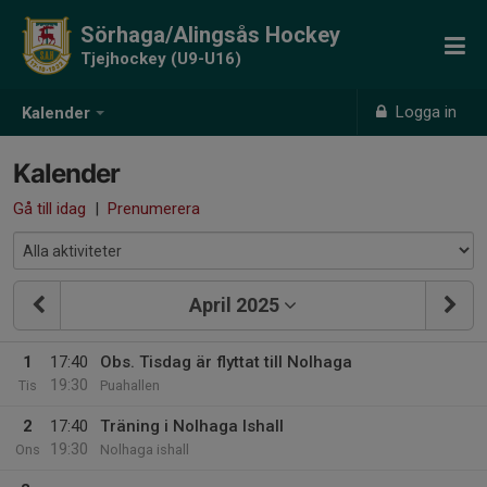
Sörhaga/Alingsås Hockey
Tjejhockey (U9-U16)
Logga in
Kalender
Kalender
Gå till idag
|
Prenumerera
April 2025
1
17:40
Obs. Tisdag är flyttat till Nolhaga
19:30
Tis
Puahallen
2
17:40
Träning i Nolhaga Ishall
19:30
Ons
Nolhaga ishall