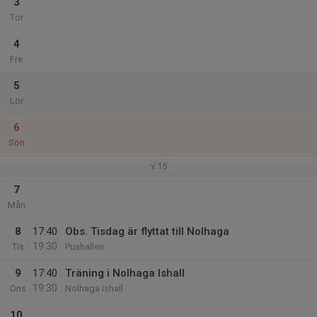
3
Tor
4
Fre
5
Lör
6
Sön
v.15
7
Mån
8
17:40
Obs. Tisdag är flyttat till Nolhaga
19:30
Tis
Puahallen
9
17:40
Träning i Nolhaga Ishall
19:30
Ons
Nolhaga ishall
10