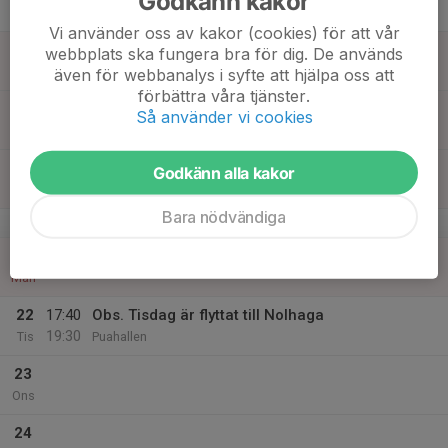
Godkänn kakor
Tor
Vi använder oss av kakor (cookies) för att vår
18
webbplats ska fungera bra för dig. De används
Fre
även för webbanalys i syfte att hjälpa oss att
förbättra våra tjänster.
19
Så använder vi cookies
Lör
20
Godkänn alla kakor
Sön
Bara nödvändiga
v.17
21
Mån
22
17:40
Obs. Tisdag är flyttat till Nolhaga
19:30
Tis
Puahallen
23
Ons
24