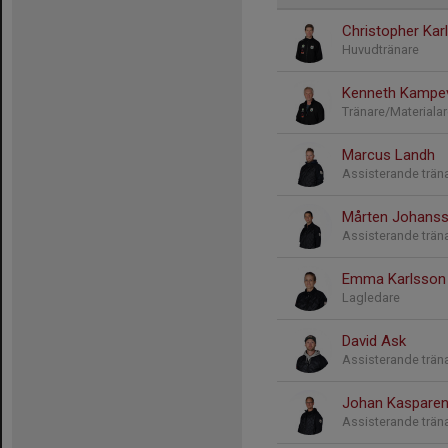
Christopher Kar
Huvudtränare
Kenneth Kampev
Tränare/Materiala
Marcus Landh
Assisterande trän
Mårten Johans
Assisterande trän
Emma Karlsson
Lagledare
David Ask
Assisterande trän
Johan Kaspare
Assisterande trän