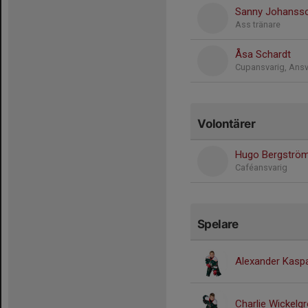
Sanny Johanss
Ass tränare
Åsa Schardt
Cupansvarig, Ansv
Volontärer
Hugo Bergströ
Caféansvarig
Spelare
Alexander Kasp
Charlie Wickelg