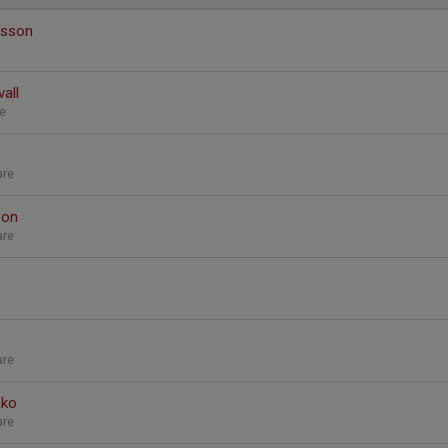
lsson
all
re
are
son
are
are
nko
are