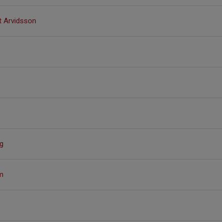
t Arvidsson
g
m