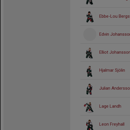
Ebbe-Lou Berg
Edvin Johansso
Elliot Johansso
Hjalmar Sjölin
Julian Anderss
Lage Landh
Leon Freyhall