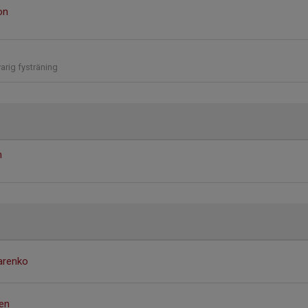
on
arig fysträning
m
arenko
ren