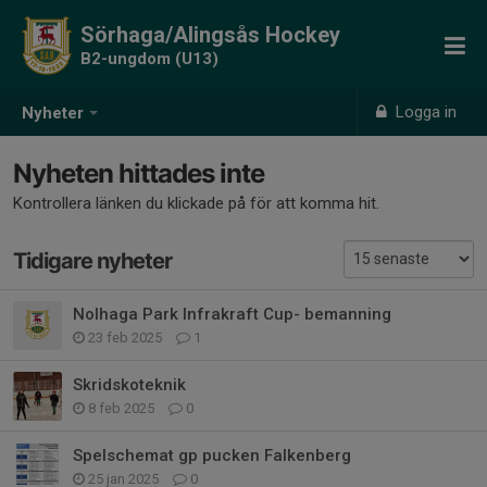
Sörhaga/Alingsås Hockey
B2-ungdom (U13)
Logga in
Nyheter
Nyheten hittades inte
Kontrollera länken du klickade på för att komma hit.
Tidigare nyheter
Nolhaga Park Infrakraft Cup- bemanning
23 feb 2025
1
Skridskoteknik
8 feb 2025
0
Spelschemat gp pucken Falkenberg
25 jan 2025
0