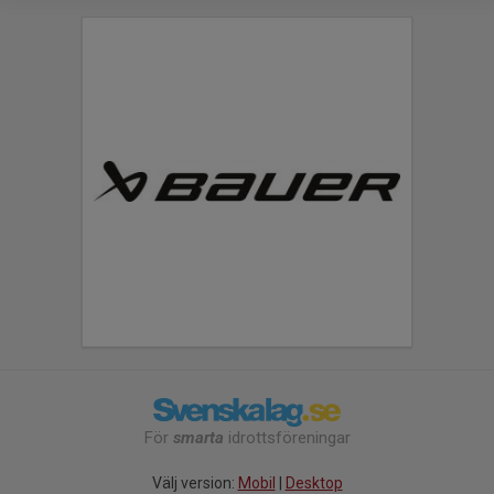
För
smarta
idrottsföreningar
Välj version:
Mobil
|
Desktop