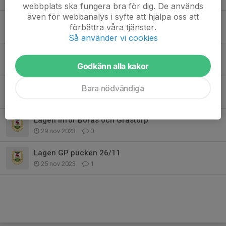
webbplats ska fungera bra för dig. De används
även för webbanalys i syfte att hjälpa oss att
Lussetåget
förbättra våra tjänster.
13 dec 2023
0
Så använder vi cookies
Ingen lucia utan luciatåg
Godkänn alla kakor
13 dec 2023
5
Torsdagskvällen!
Bara nödvändiga
7 dec 2023
3
Lagen inför Borås och Grästorp
29 nov 2023
0
Lagen GP pucken 26/11
25 nov 2023
1