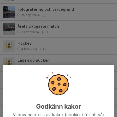
Fotografering och värdegrund
26 sep 2024
1
Årets viktigaste match
13 apr 2024
1
Hockey
4 feb 2024
2
Lagen gp pucken
1 feb 2024
0
Spelschema Poolspel Skövde
31 jan 2024
0
Lagen 6/1
6 jan 2024
0
Godkänn kakor
Info JVM
Vi använder oss av kakor (cookies) för att vår
21 dec 2023
0