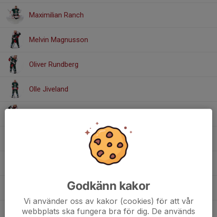
Maximilian Ranch
Melvin Magnusson
Oliver Rundberg
Olle Jiveland
Oscar Thornström
Rasmus Lundqvist
Svante Munter
Godkänn kakor
Ville Fihn
Vi använder oss av kakor (cookies) för att vår
webbplats ska fungera bra för dig. De används
Vilton Hellberg