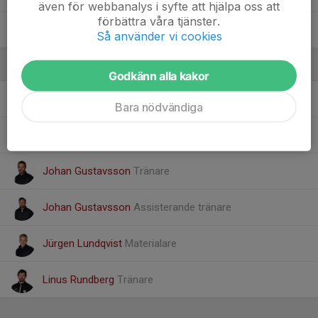
även för webbanalys i syfte att hjälpa oss att
förbättra våra tjänster.
William Edlander
Så använder vi cookies
Ledare
Godkänn alla kakor
Christoffer Magnusson
Målvaktstränare / Assisterande
tränare
Bara nödvändiga
Henrik Lamme
Lagledare
Johan Gustavsson
Tränare
Johan Gustavsson
Assisterande tränare
Jürgen Lundqvist
Materialare
Linus Rundberg
Tränare