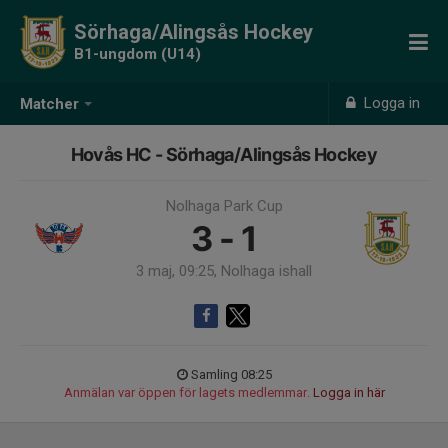
Sörhaga/Alingsås Hockey
B1-ungdom (U14)
Logga in
Matcher
Hovås HC - Sörhaga/Alingsås Hockey
Nolhaga Park Cup
3 - 1
3 maj, 09:25, Nolhaga ishall
Samling 08:25
Anmälan var öppen för lagets medlemmar.
Logga in här