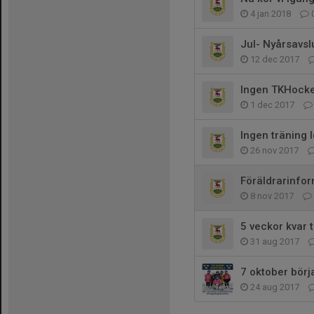
4 jan 2018
Jul- Nyårsavsl
12 dec 2017
Ingen TKHocke
1 dec 2017
Ingen träning 
26 nov 2017
Föräldrarinfor
8 nov 2017
5 veckor kvar 
31 aug 2017
7 oktober bör
24 aug 2017