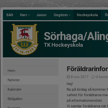
SAH
Herr
Junior
Ungdom
Hockeyskola
Ö
Sörhaga/Alin
TK Hockeyskola
Föräldrarinfo
Hem
8 nov 2017
0 komm
Nyheter
Hej!
Kalender
Nu på lördag så kommer Ru
caféet för föräldrarna me
Bildgalleri
på informationsmötet.
Vi samlar föräldrarna när 