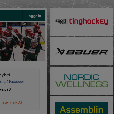
Logga in
nyhet
la på Facebook
la på X
heter via RSS