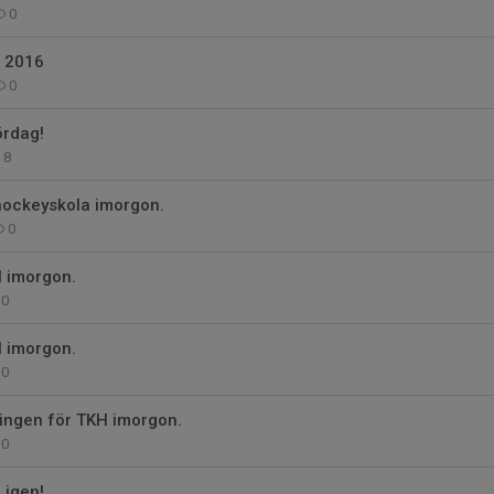
0
 2016
0
ördag!
8
hockeyskola imorgon.
0
H imorgon.
0
H imorgon.
0
ningen för TKH imorgon.
0
 igen!