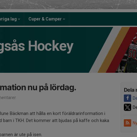
vriga lag
Cuper & Camper
gsås Hockey
rmation nu på lördag.
Dela 
entarer
De
De
ne Bäckman att hålla en kort föräldrarinformation i
d barn i TKH. Det kommer att bjudas på kaffe och kaka
Ny
barnen är ute på isen.