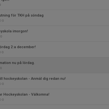
0
utning för TKH på söndag
0
yskola imorgon!
0
lördag 2:a december!
0
mation nu på lördag.
0
till hockeyskolan - Anmäl dig redan nu!
0
jar Hockeyskolan - Välkomna!
0