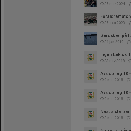
25 mar 2024
Föräldramatch
25 dec 2023
Gerdsken på l
21 jan 2019
Ingen Lekis o 
23 nov 2018
Avslutning TK
9 mar 2018
Avslutning TK
9 mar 2018
Näst sista trä
2 mar 2018
Nu kör vi igång