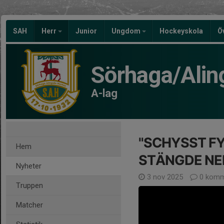
SAH
Herr
Junior
Ungdom
Hockeyskola
Ö
Sörhaga/Alin
A-lag
"SCHYSST FY
Hem
STÄNGDE NE
Nyheter
3 nov 2025
0 komm
Truppen
Matcher