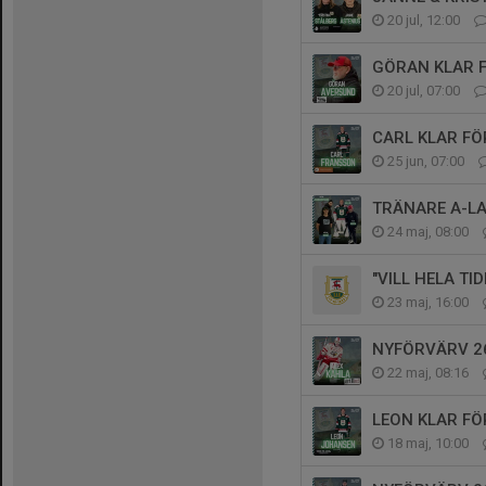
20 jul, 12:00
GÖRAN KLAR F
20 jul, 07:00
CARL KLAR FÖ
25 jun, 07:00
TRÄNARE A-LA
24 maj, 08:00
"VILL HELA TID
23 maj, 16:00
NYFÖRVÄRV 26
22 maj, 08:16
LEON KLAR FÖR
18 maj, 10:00