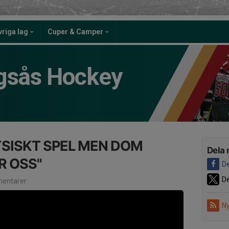
vriga lag
Cuper & Camper
gsås Hockey
SISKT SPEL MEN DOM
Dela 
R OSS"
De
De
entarer
Ny