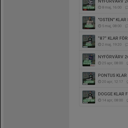
NYFÖRVÄRV 26
8 maj, 16:00
"OSTEN" KLAR 
5 maj, 08:00
”87” KLAR FÖR
2 maj, 19:20
NYFÖRVÄRV 26
25 apr, 08:00
PONTUS KLAR 
20 apr, 12:17
DOGGE KLAR 
14 apr, 08:00