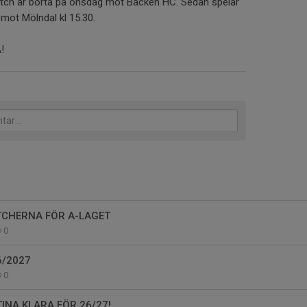
 är borta på onsdag mot Bäcken HC. Sedan spelar
mot Mölndal kl 15.30.
!
CHERNA FÖR A-LAGET
0
6/2027
0
TINA KLARA FÖR 26/27!