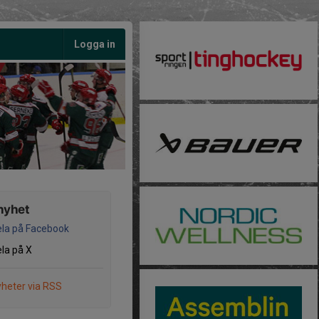
Logga in
nyhet
la på Facebook
la på X
heter via RSS