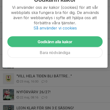
22 jul, 07:00
0
Vi använder oss av kakor (cookies) för att vår
JANNE & KRISTINA KLARA FÖR 26/27!
webbplats ska fungera bra för dig. De används
även för webbanalys i syfte att hjälpa oss att
20 jul, 12:00
0
förbättra våra tjänster.
Så använder vi cookies
GÖRAN KLAR FÖR SIN 27:E SÄSONG!
20 jul, 07:00
0
Godkänn alla kakor
CARL KLAR FÖR SIN ANDRA SÄSONG!
25 jun, 07:00
0
Bara nödvändiga
TRÄNARE A-LAG 26/27!
24 maj, 08:00
0
"VILL HELA TIDEN BLI BÄTTRE..."
23 maj, 16:00
0
NYFÖRVÄRV 26/27!
22 maj, 08:16
0
LEON KLAR FÖR SIN 3:E SÄSONG!