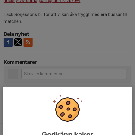
hockey-vs-sorhagaalingsas-hk-2bx0v9
Tack Börjessons bil för att vi kan åka tryggt med era bussar till
matchen.
Dela nyhet
Kommentarer
Tidigare nyheter
TRÄNINGSMATCHERNA FÖR A-LAGET
25 jul, 07:00
0
TRUPPEN 2026/2027
Godkänn kakor