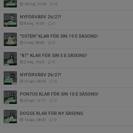
18 maj, 10:00
0
NYFÖRVÄRV 26/27!
8 maj, 16:00
0
"OSTEN" KLAR FÖR SIN 19:E SÄSONG!
5 maj, 08:00
0
”87” KLAR FÖR SIN 5:E SÄSONG!
2 maj, 19:20
0
NYFÖRVÄRV 26/27!
25 apr, 08:00
0
PONTUS KLAR FÖR SIN 10:E SÄSONG!
20 apr, 12:17
0
DOGGE KLAR FÖR NY SÄSONG
14 apr, 08:00
0