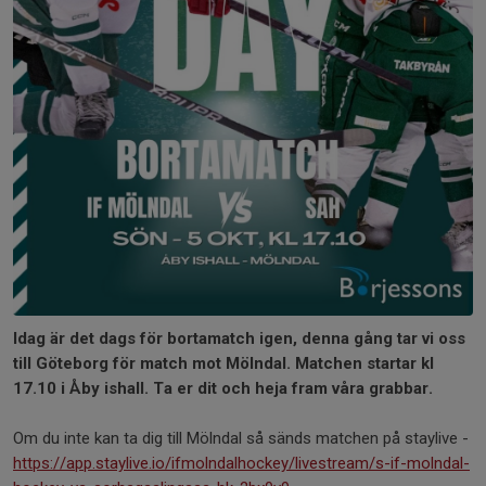
Idag är det dags för bortamatch igen, denna gång tar vi oss
till Göteborg för match mot Mölndal. Matchen startar kl
17.10 i Åby ishall. Ta er dit och heja fram våra grabbar.
Om du inte kan ta dig till Mölndal så sänds matchen på staylive -
https://app.staylive.io/ifmolndalhockey/livestream/s-if-molndal-