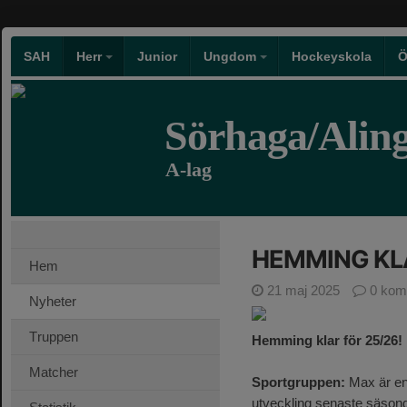
SAH
Herr
Junior
Ungdom
Hockeyskola
Ö
Sörhaga/Alin
A-lag
HEMMING KLA
Hem
21 maj 2025
0 kom
Nyheter
Truppen
Hemming klar för 25/26!
Matcher
Sportgruppen:
Max är en 
utveckling senaste säson