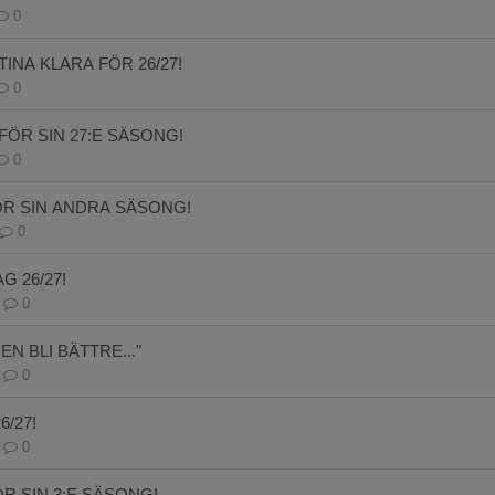
0
TINA KLARA FÖR 26/27!
0
ÖR SIN 27:E SÄSONG!
0
ÖR SIN ANDRA SÄSONG!
0
G 26/27!
0
DEN BLI BÄTTRE..."
0
/27!
0
R SIN 3:E SÄSONG!