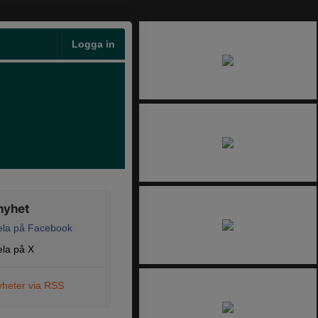
Logga in
nyhet
ela på Facebook
la på X
heter via RSS