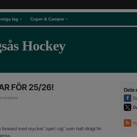
vriga lag
Cuper & Camper
gsås Hockey
R FÖR 25/26!
Dela 
mentarer
D
De
Ny
forward med mycket "spel i sig" som haft riktigt fin
gerna.