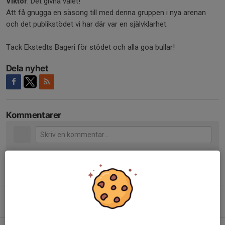
Viktor
: Det givna valet!
Att få gnugga en säsong till med denna gruppen i nya arenan
och det publikstödet vi har där var en självklarhet.
Tack Ekstedts Bageri för stödet och alla goa bullar!
Dela nyhet
Kommentarer
Tidigare nyheter
TRÄNINGSMATCHERNA FÖR A-LAGET
25 jul, 07:00
0