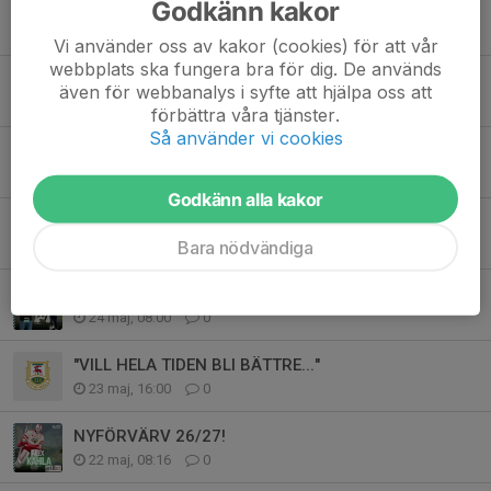
Godkänn kakor
TRUPPEN 2026/2027
22 jul, 07:00
0
Vi använder oss av kakor (cookies) för att vår
webbplats ska fungera bra för dig. De används
JANNE & KRISTINA KLARA FÖR 26/27!
även för webbanalys i syfte att hjälpa oss att
20 jul, 12:00
0
förbättra våra tjänster.
Så använder vi cookies
GÖRAN KLAR FÖR SIN 27:E SÄSONG!
20 jul, 07:00
0
Godkänn alla kakor
CARL KLAR FÖR SIN ANDRA SÄSONG!
Bara nödvändiga
25 jun, 07:00
0
TRÄNARE A-LAG 26/27!
24 maj, 08:00
0
"VILL HELA TIDEN BLI BÄTTRE..."
23 maj, 16:00
0
NYFÖRVÄRV 26/27!
22 maj, 08:16
0