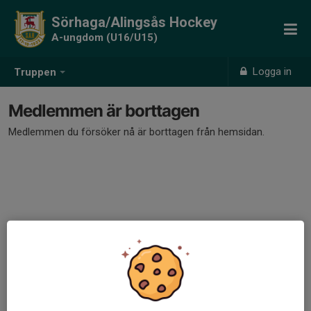
Sörhaga/Alingsås Hockey
A-ungdom (U16/U15)
Logga in
Truppen
Medlemmen är borttagen
Medlemmen du försöker nå är borttagen från hemsidan.