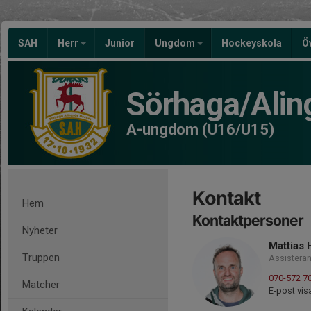
SAH
Herr
Junior
Ungdom
Hockeyskola
Ö
Sörhaga/Alin
A-ungdom (U16/U15)
Kontakt
Hem
Kontaktpersoner
Nyheter
Mattias
Truppen
Assistera
070-572 7
Matcher
E-post vis