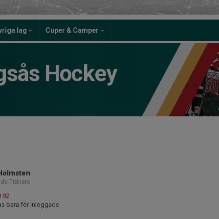
vriga lag
Cuper & Camper
gsås Hockey
 Holmsten
nde Tränare
0 92
as bara för inloggade