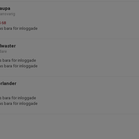
Laupa
tansvarig
4 68
as bara för inloggade
lwaster
dare
s bara för inloggade
as bara för inloggade
rlander
s bara för inloggade
as bara för inloggade