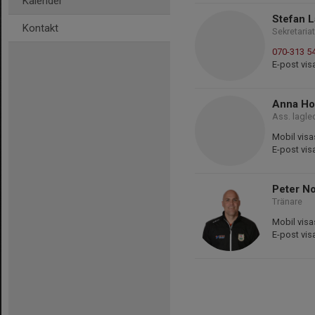
Kalender
Stefan 
Kontakt
Sekretaria
070-313 5
E-post vis
Anna Ho
Ass. lagle
Mobil visa
E-post vis
Peter No
Tränare
Mobil visa
E-post vis