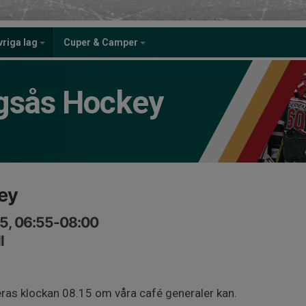
vriga lag
Cuper & Camper
gsås Hockey
ey
25, 06:55-08:00
l
ras klockan 08.15 om våra café generaler kan.