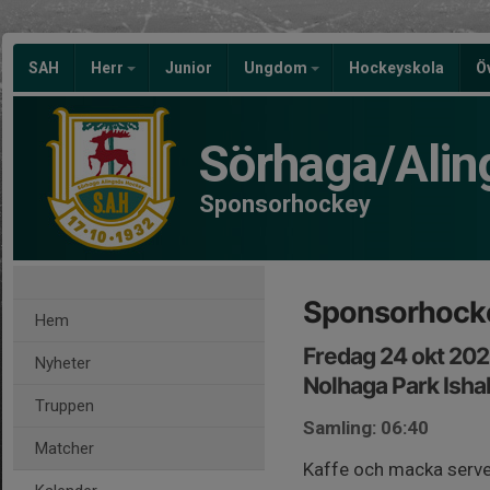
SAH
Herr
Junior
Ungdom
Hockeyskola
Ö
Sörhaga/Alin
Sponsorhockey
Sponsorhock
Hem
Fredag 24 okt 20
Nyheter
Nolhaga Park Ishal
Truppen
Samling: 06:40
Matcher
Kaffe och macka serve