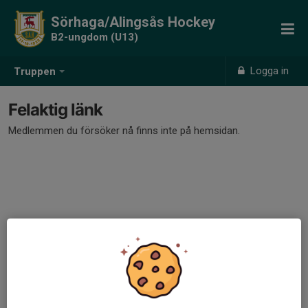
Sörhaga/Alingsås Hockey
B2-ungdom (U13)
Logga in
Truppen
Felaktig länk
Medlemmen du försöker nå finns inte på hemsidan.